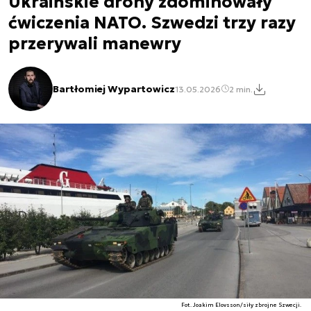
Ukraińskie drony zdominowały
ćwiczenia NATO. Szwedzi trzy razy
przerywali manewry
Bartłomiej Wypartowicz
13.05.2026
2 min.
Fot. Joakim Elovsson/siły zbrojne Szwecji.