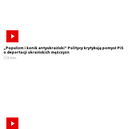
„Populizm i konik antyukraiński” Politycy krytykują pomysł PiS
o deportacji ukraińskich mężczyzn
3 min.