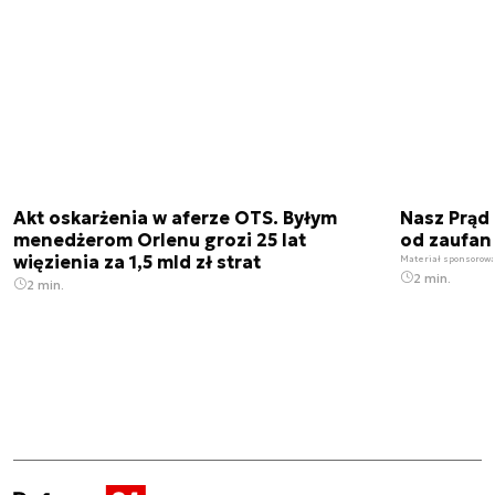
Akt oskarżenia w aferze OTS. Byłym
Nasz Prąd
menedżerom Orlenu grozi 25 lat
od zaufan
więzienia za 1,5 mld zł strat
Materiał sponsorow
2 min.
2 min.