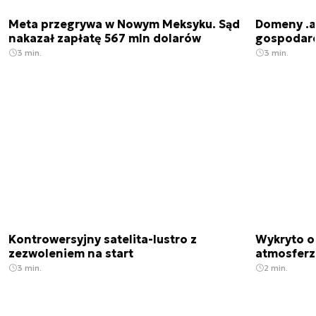
Meta przegrywa w Nowym Meksyku. Sąd
Domeny .ai
nakazał zapłatę 567 mln dolarów
gospodarek
3 min.
3 min.
Kontrowersyjny satelita-lustro z
Wykryto o
zezwoleniem na start
atmosfer
3 min.
2 min.