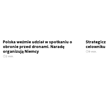
Polska weźmie udział w spotkaniu o
Strategic
obronie przed dronami. Naradę
celowniku 
organizują Niemcy
9 min.
2 min.