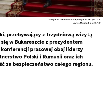
Prezydent Karol Nawrocki i prezydent Nicușor Dan.
Autor. Mikołaj Bujak/KPRP
i, przebywający z trzydniową wizytą
 się w Bukareszcie z prezydentem
onferencji prasowej obaj liderzy
tnerstwo Polski i Rumunii oraz ich
ć za bezpieczeństwo całego regionu.