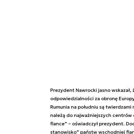
Prezydent Nawrocki jasno wskazał, ż
odpowiedzialności za obronę Europy 
Rumunia na południu są twierdzami 
należą do najważniejszych centrów 
flance” – oświadczył prezydent. Dod
stanowisko” państw wschodniej flan