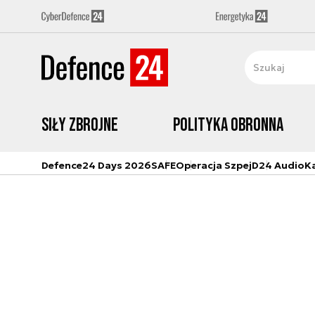
Siły zbrojne
Polityka obronna
Defence24 Days 2026
SAFE
Operacja Szpej
D24 Audio
K