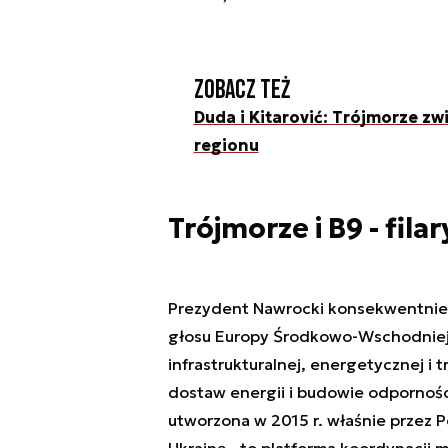
Zobacz też
Duda i Kitarović: Trójmorze z
regionu
Trójmorze i B9 - fil
Prezydent Nawrocki konsekwentnie 
głosu Europy Środkowo-Wschodniej. 
infrastrukturalnej, energetycznej i 
dostaw energii i budowie odporności
utworzona w 2015 r. właśnie przez P