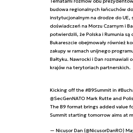
Tematami rozmów obu prezydentów 
budowa regionalnych łańcuchów dost
instytucjonalnym na drodze do UE, s
doświadczeń na Morzu Czarnym i Bałt
potwierdzili, że Polska i Rumunia s
Bukareszcie obejmowały również kon
zakupy w ramach unijnego programu
Bałtyku. Nawrocki i Dan rozmawiali 
krajów na terytoriach partnerskich.
Kicking off the
#B9Summit
in
#Buch
@SecGenNATO
Mark Rutte and Poli
The B9 format brings added value for
Summit starting tomorrow aims at 
— Nicușor Dan (@NicusorDanRO)
Ma