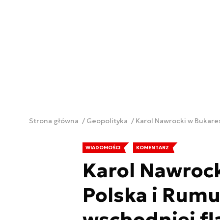
Strona główna
Geopolityka
Karol Nawrocki w Bukares
WIADOMOŚCI
KOMENTARZ
Karol Nawrock
Polska i Rumu
wschodniej f