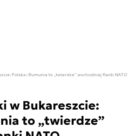
zcie: Polska i Rumunia to „twierdze” wschodniej flanki NATO
i w Bukareszcie:
nia to „twierdze”
lanki NATO