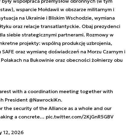
były współpraca przemysłów obronnych (w tym
aw), wsparcie Mołdawii w obszarze militarnym i
ytuacja na Ukrainie i Bliskim Wschodzie, wymiana
yku oraz relacje transatlantyckie. Obaj prezydenci
ą dla siebie strategicznymi partnerami. Rozmowy w
kretne projekty: wspólną produkcję uzbrojenia,
 SAFE oraz wymianę doświadczeń na Morzu Czarnym i
o Polakach na Bukowinie oraz obecności żołnierzy obu
arest
with a coordination meeting together with
sh President
@NawrockiKn
.
 the security of the Alliance as a whole and our
making a concrete…
pic.twitter.com/2KjGnR5GBV
y 12, 2026