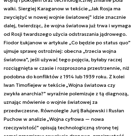
wojną i pokojem oraz technologicznej zmianie pola
walki. Siergiej Karaganow w tekście „
Jak Rosja ma
zwyciężyć w nowej wojnie światowej
” idzie znacznie
dalej, twierdząc, że wojna światowa już trwa i wymaga
od Rosji twardszego użycia odstraszania jądrowego.
Fiodor Łukjanow w artykule „
Co będzie po status quo
”
ujmuje sprawę ostrożniej: obecna „trzecia wojna
światowa”, jeśli używać tego pojęcia, byłaby raczej
rozciągnięta w czasie i rozproszona przestrzennie, niż
podobna do konfliktów z 1914 lub 1939 roku. Z kolei
Iwan Timofiejew w tekście „
Wojna światowa czy
zwykła anarchia?
” wyraźnie polemizuje z tą diagnozą,
uznając mówienie o wojnie światowej za
przedwczesne. Równolegle Jurij Bałujewski i Rusłan
Puchow w analizie „
Wojna cyfrowa — nowa
rzeczywistość
” opisują technologiczną stronę tej