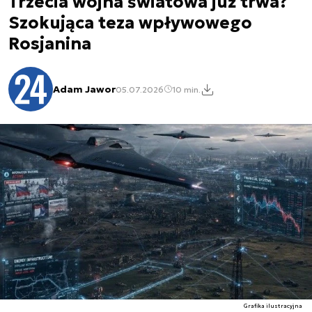
Trzecia wojna światowa już trwa?
Szokująca teza wpływowego
Rosjanina
Adam Jawor
05.07.2026
10 min.
Grafika ilustracyjna