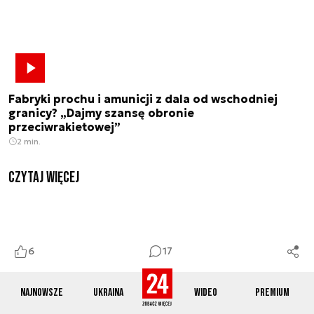
Fabryki prochu i amunicji z dala od wschodniej
granicy? „Dajmy szansę obronie
przeciwrakietowej”
2 min.
czytaj więcej
6
17
Najnowsze
Ukraina
Wideo
Premium