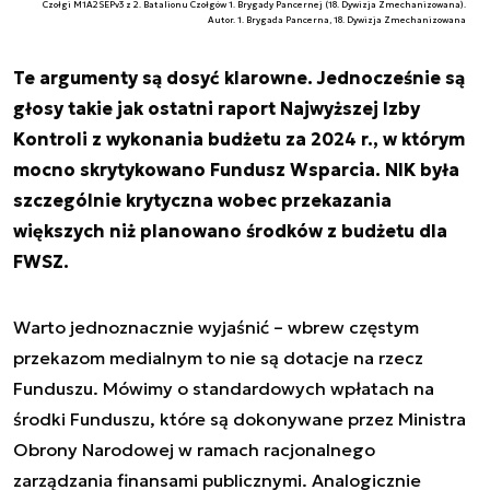
Czołgi M1A2SEPv3 z 2. Batalionu Czołgów 1. Brygady Pancernej (18. Dywizja Zmechanizowana).
Autor. 1. Brygada Pancerna, 18. Dywizja Zmechanizowana
Te argumenty są dosyć klarowne. Jednocześnie są
głosy takie jak ostatni raport Najwyższej Izby
Kontroli z wykonania budżetu za 2024 r., w którym
mocno skrytykowano Fundusz Wsparcia. NIK była
szczególnie krytyczna wobec przekazania
większych niż planowano środków z budżetu dla
FWSZ.
Warto jednoznacznie wyjaśnić – wbrew częstym
przekazom medialnym to nie są dotacje na rzecz
Funduszu. Mówimy o standardowych wpłatach na
środki Funduszu, które są dokonywane przez Ministra
Obrony Narodowej w ramach racjonalnego
zarządzania finansami publicznymi. Analogicznie