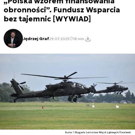
„Polska wzorem finansowania
obronności”. Fundusz Wsparcia
bez tajemnic [WYWIAD]
Jędrzej Graf
29.07.2025
18 min.
Autor. 1 Brygada Lotnictwa Wojsk Lądowych/Facebook