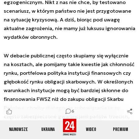
egzogenicznym. Nikt z nas nie chce, by testowano
scenariusz, w którym państwo nie jest przygotowane
na sytuację kryzysową. A dziś, biorąc pod uwagę
aktualne zagrożenia, nie mamy już luksusu ignorowania
wydatków obronnych.
W debacie publicznej często skupiamy się wyłącznie
na kosztach, ale pomijamy takie kwestie jak chłonność
rynku, portfelowa polityka instytucji finansowych czy
głębokość rynku obligacji skarbowych. W określonych
warunkach instytucje mogą być bardziej skłonne do
finansowania FWSZ niż do zakupu obligacji Skarbu
Państwa, choćby dlatego, że zobowiązania te są
6
często zabezpieczone gwarancjami państw trzecich,
co obniża ryzyko. W każdej sytuacji dokonujemy
Najnowsze
Ukraina
Wideo
Premium
szczegółowych analiz wspólnie z Ministerstwem