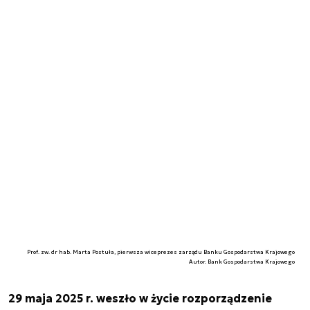
Prof. zw. dr hab. Marta Postuła, pierwsza wiceprezes zarządu Banku Gospodarstwa Krajowego
Autor. Bank Gospodarstwa Krajowego
29 maja 2025 r. weszło w życie rozporządzenie