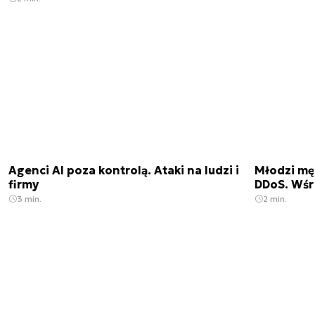
Agenci AI poza kontrolą. Ataki na ludzi i
Młodzi męż
firmy
DDoS. Wśr
3 min.
2 min.