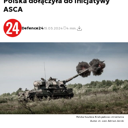
Polska dołączyła do inicjatywy
ASCA
Defence24
15.03.2024
4 min.
Polska haubica Krab podczas strzelania
Autor. st. szer. Adrian Jórski