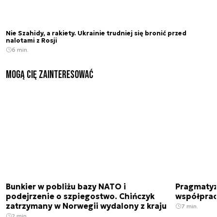
Nie Szahidy, a rakiety. Ukrainie trudniej się bronić przed
nalotami z Rosji
6 min.
Mogą Cię zainteresować
Bunkier w pobliżu bazy NATO i
Pragmatyz
podejrzenie o szpiegostwo. Chińczyk
współpracu
zatrzymany w Norwegii wydalony z kraju
7 min.
2 min.