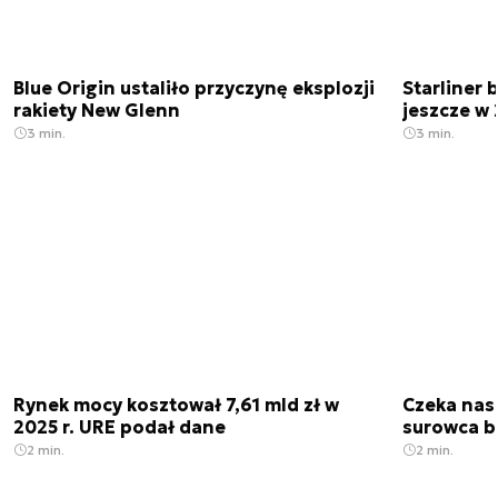
Blue Origin ustaliło przyczynę eksplozji
Starliner 
rakiety New Glenn
jeszcze w 
3 min.
3 min.
Rynek mocy kosztował 7,61 mld zł w
Czeka nas
2025 r. URE podał dane
surowca b
2 min.
2 min.