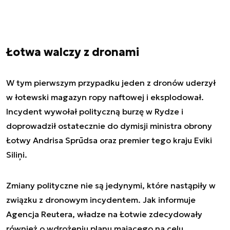
Łotwa walczy z dronami
W tym pierwszym przypadku jeden z dronów uderzył
w łotewski magazyn ropy naftowej i eksplodował.
Incydent wywołał polityczną burzę w Rydze i
doprowadził ostatecznie do dymisji ministra obrony
Łotwy Andrisa Sprūdsa oraz premier tego kraju Eviki
Siliņi.
Zmiany polityczne nie są jedynymi, które nastąpiły w
związku z dronowym incydentem. Jak informuje
Agencja Reutera, władze na Łotwie zdecydowały
również o wdrożeniu planu mającego na celu