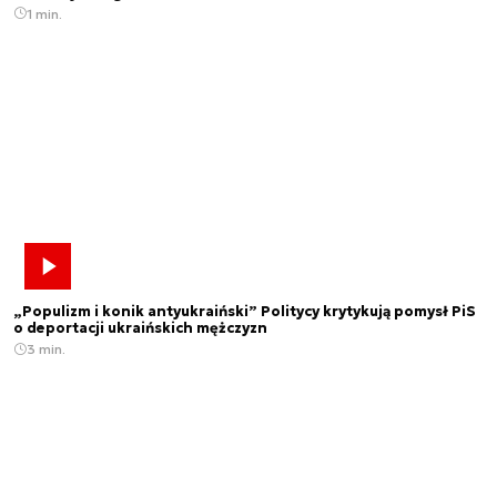
1 min.
„Populizm i konik antyukraiński” Politycy krytykują pomysł PiS
o deportacji ukraińskich mężczyzn
3 min.