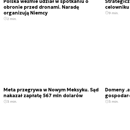
Polska weźmie udział w spotkaniu o
Strategic
obronie przed dronami. Naradę
celowniku 
organizują Niemcy
9 min.
2 min.
Meta przegrywa w Nowym Meksyku. Sąd
Domeny .ai
nakazał zapłatę 567 mln dolarów
gospodarek
3 min.
3 min.