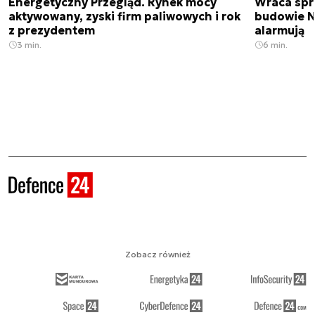
Energetyczny Przegląd. Rynek mocy
Wraca spr
aktywowany, zyski firm paliwowych i rok
budowie N
z prezydentem
alarmują
3 min.
6 min.
Zobacz również