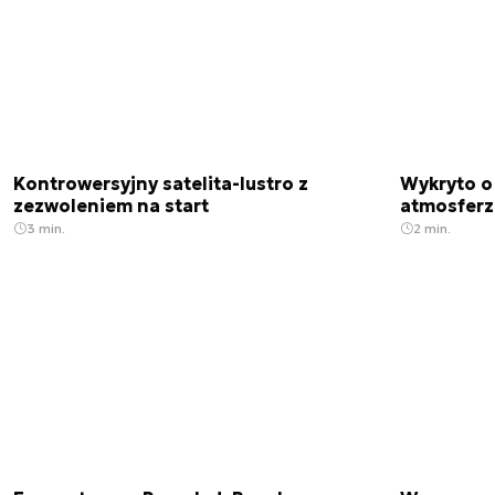
Kontrowersyjny satelita-lustro z
Wykryto o
zezwoleniem na start
atmosfer
3 min.
2 min.