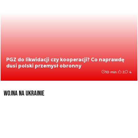
PGZ do likwidacji czy kooperacji? Co naprawdę
dusi polski przemysł obronny
10 min.
2
4
Wojna na Ukrainie