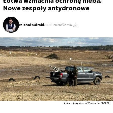
Łotwa wzmacnia ochronę nieba.
Nowe zespoły antydronowe
Michał Górski
28.05.2026
2 min.
Autor. mjr Agnieszka Wróblewska / DGRSZ