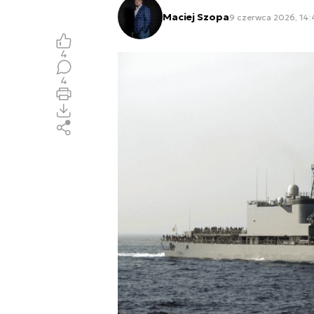
Maciej Szopa
9 czerwca 2026, 14:
4
4