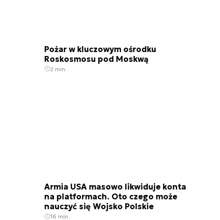
Pożar w kluczowym ośrodku
Roskosmosu pod Moskwą
2 min.
Armia USA masowo likwiduje konta
na platformach. Oto czego może
nauczyć się Wojsko Polskie
16 min.