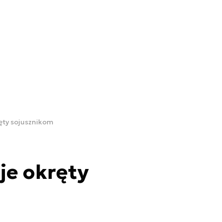
ęty sojusznikom
je okręty