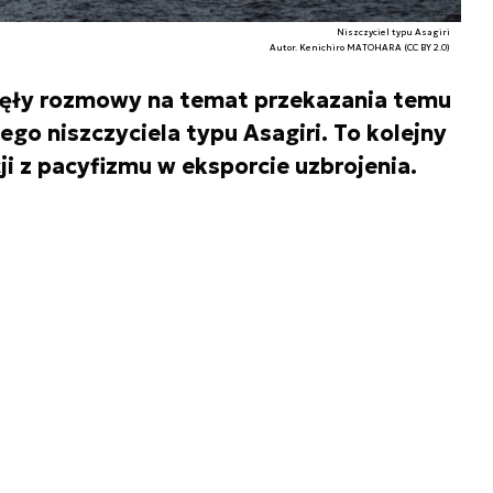
Niszczyciel typu Asagiri
Autor. Kenichiro MATOHARA (CC BY 2.0)
zęły rozmowy na temat przekazania temu
go niszczyciela typu Asagiri. To kolejny
ji z pacyfizmu w eksporcie uzbrojenia.