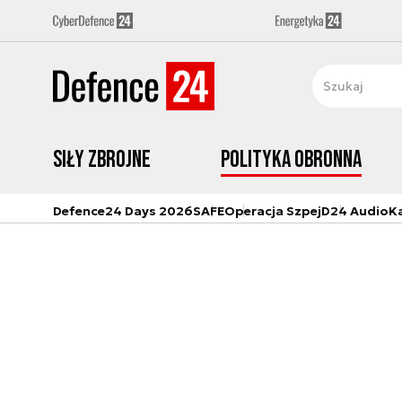
Siły zbrojne
Polityka obronna
Defence24 Days 2026
SAFE
Operacja Szpej
D24 Audio
K