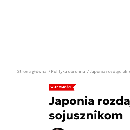
Strona główna
Polityka obronna
Japonia rozdaje okr
WIADOMOŚCI
Japonia rozda
sojusznikom