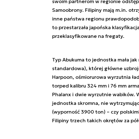
swoim partnerom w regionie odstęp
Samoobrony. Filipiny mają m.in. otr
inne państwa regionu prawdopodobni
to przestarzała japońska klasyfikac
przeklasyfikowane na fregaty.
Typ Abukuma to jednostka mała jak 
standardowa), której główne uzbro
Harpoon, ośmiorurowa wyrzutnia ła
torped kalibru 324 mm i 76 mm arm
Phalanx i dwie wyrzutnie wabików. 
jednostka skromna, nie wytrzymują
(wyporność 3900 ton) – czy polskim
Filipiny trzech takich okrętów za pó