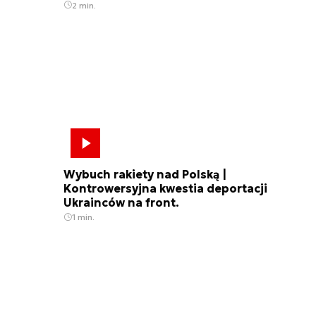
2 min.
Wybuch rakiety nad Polską |
Kontrowersyjna kwestia deportacji
Ukrainców na front.
1 min.