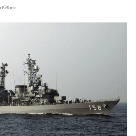
41
3 min.