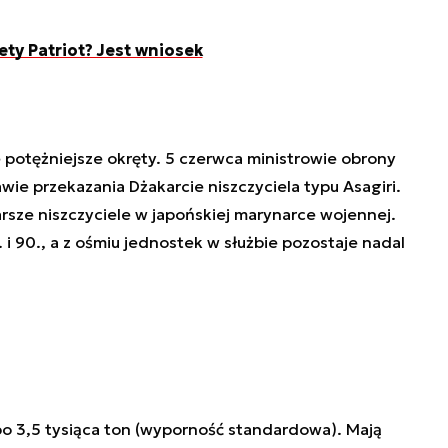
ety Patriot? Jest wniosek
potężniejsze okręty. 5 czerwca ministrowie obrony
rawie przekazania Dżakarcie niszczyciela typu Asagiri.
arsze niszczyciele w japońskiej marynarce wojennej.
i 90., a z ośmiu jednostek w służbie pozostaje nadal
 po 3,5 tysiąca ton (wyporność standardowa). Mają