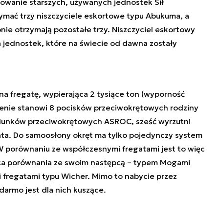
owanie starszych, używanych jednostek Sił
zymać trzy niszczyciele eskortowe typu Abukuma, a
e otrzymają pozostałe trzy. Niszczyciel eskortowy
ja jednostek, które na świecie od dawna zostały
na fregatę, wypierająca 2 tysiące ton (wyporność
jenie stanowi 8 pocisków przeciwokrętowych rodziny
dunków przeciwokrętowych ASROC, sześć wyrzutni
ata. Do samoosłony okręt ma tylko pojedynczy system
W porównaniu ze współczesnymi fregatami jest to więc
ca porównania ze swoim następcą – typem Mogami
i fregatami typu Wicher. Mimo to nabycie przez
łdarmo jest dla nich kuszące.