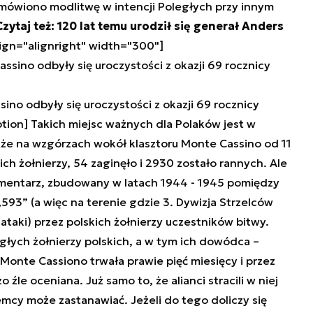
ówiono modlitwę w intencji Poległych przy innym
Czytaj też: 120 lat temu urodził się generał Anders
ign="alignright" width="300"]
no odbyły się uroczystości z okazji 69 rocznicy
tion] Takich miejsc ważnych dla Polaków jest w
kże na wzgórzach wokół klasztoru Monte Cassino od 11
ich żołnierzy, 54 zaginęło i 2930 zostało rannych. Ale
cmentarz, zbudowany w latach 1944 - 1945 pomiędzy
93” (a więc na terenie gdzie 3. Dywizja Strzelców
aki) przez polskich żołnierzy uczestników bitwy.
łych żołnierzy polskich, a w tym ich dowódca –
Monte Cassiono trwała prawie pięć miesięcy i przez
źle oceniana. Już samo to, że alianci stracili w niej
emcy może zastanawiać. Jeżeli do tego doliczy się