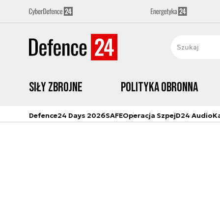
Siły zbrojne
Polityka obronna
Defence24 Days 2026
SAFE
Operacja Szpej
D24 Audio
K