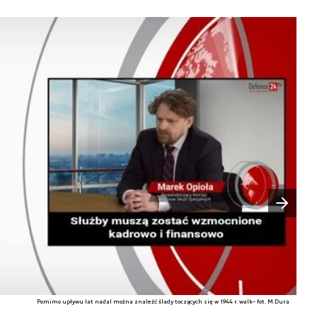
Następny slajd
Pomimo upływu lat nadal można znaleźć ślady toczących się w 1944 r. walk– fot. M.Dura