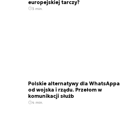
europejskiej tarczy?
3 min.
Na Cmentarzu Polskim na Monte Cassino odbyły się uroczystości 
Polskie alternatywy dla WhatsAppa
od wojska i rządu. Przełom w
komunikacji służb
4 min.