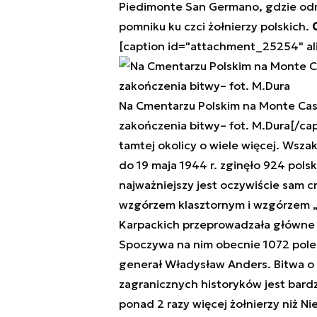
Piedimonte San Germano, gdzie odm
pomniku ku czci żołnierzy polskich.
[caption id="attachment_25254" al
Na Cmentarzu Polskim na Monte Cassi
zakończenia bitwy– fot. M.Dura[/cap
tamtej okolicy o wiele więcej. Wsza
do 19 maja 1944 r. zginęło 924 polsk
najważniejszy jest oczywiście sam 
wzgórzem klasztornym i wzgórzem „5
Karpackich przeprowadzała główne at
Spoczywa na nim obecnie 1072 poleg
generał Władysław Anders. Bitwa o 
zagranicznych historyków jest bardzo 
ponad 2 razy więcej żołnierzy niż Ni