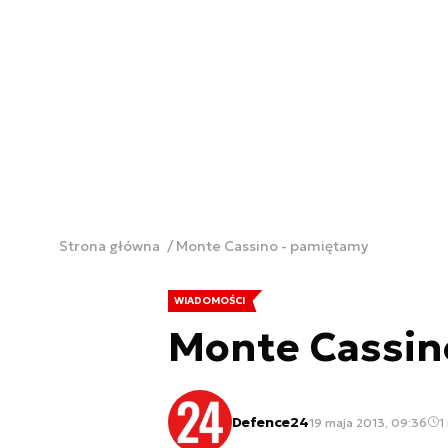
Strona główna
Monte Cassino - pamiętamy
WIADOMOŚCI
Monte Cassin
Defence24
19 maja 2013, 09:36
1