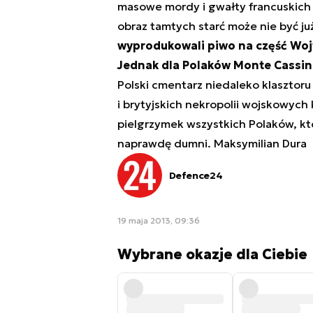
masowe mordy i gwałty francuskich w
obraz tamtych starć może nie być ju
wyprodukowali piwo na część Wojt
Jednak dla Polaków Monte Cassin
Polski cmentarz niedaleko klasztoru
i brytyjskich nekropolii wojskowych
pielgrzymek wszystkich Polaków, kt
naprawdę dumni. Maksymilian Dura
Defence24
19 maja 2013, 09:36
Wybrane okazje dla Ciebie