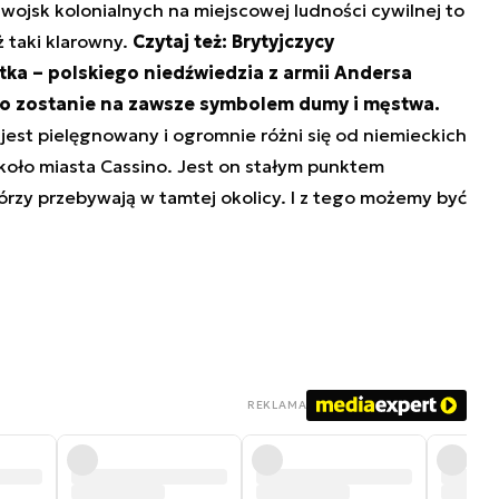
ojsk kolonialnych na miejscowej ludności cywilnej to
ż taki klarowny.
Czytaj też: Brytyjczycy
ka – polskiego niedźwiedzia z armii Andersa
o zostanie na zawsze symbolem dumy i męstwa.
 jest pielęgnowany i ogromnie różni się od niemieckich
 koło miasta Cassino. Jest on stałym punktem
órzy przebywają w tamtej okolicy. I z tego możemy być
REKLAMA