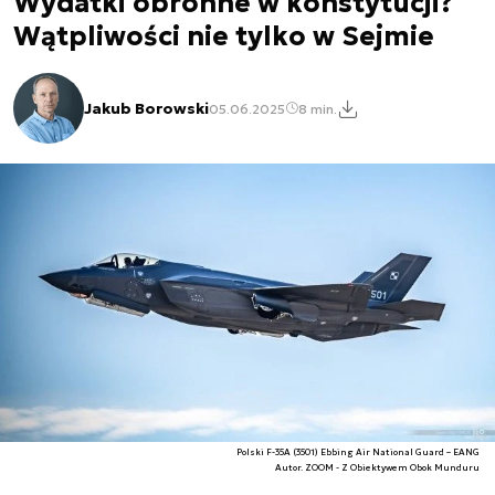
Wydatki obronne w konstytucji?
Wątpliwości nie tylko w Sejmie
Jakub Borowski
05.06.2025
8 min.
Polski F-35A (3501) Ebbing Air National Guard – EANG
Autor. ZOOM - Z Obiektywem Obok Munduru