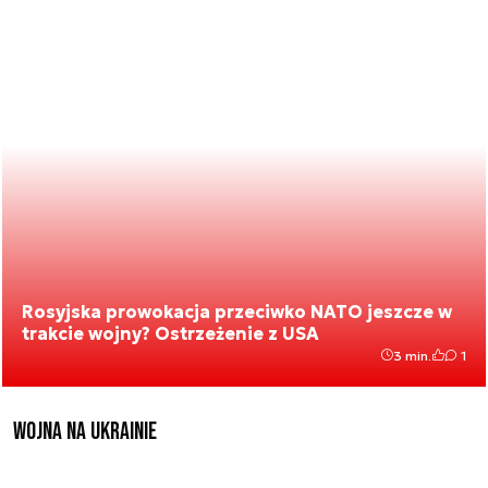
Rosyjska prowokacja przeciwko NATO jeszcze w
trakcie wojny? Ostrzeżenie z USA
3 min.
1
Wojna na Ukrainie