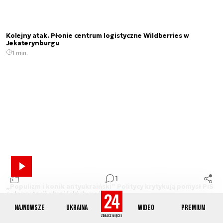
Kolejny atak. Płonie centrum logistyczne Wildberries w
Jekaterynburgu
1 min.
1
„Populizm i konik antyukraiński” Politycy krytykują pomysł PiS
o deportacji ukraińskich mężczyzn
3 min.
Najnowsze
Ukraina
Wideo
Premium