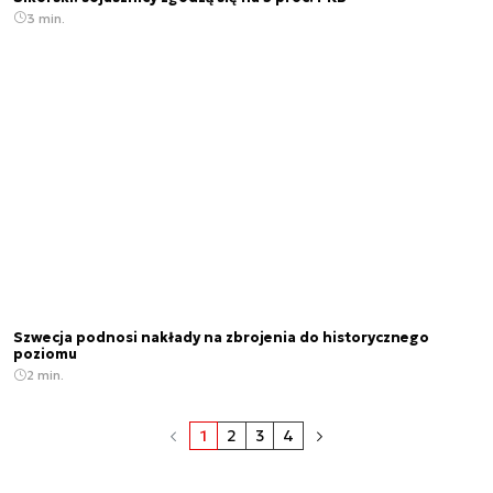
3 min.
Szwecja podnosi nakłady na zbrojenia do historycznego
poziomu
2 min.
1
2
3
4