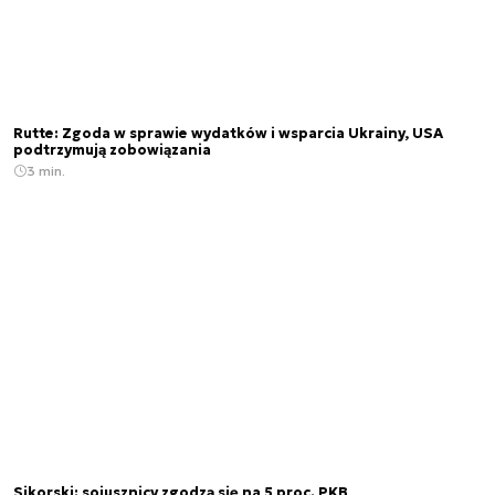
Rutte: Zgoda w sprawie wydatków i wsparcia Ukrainy, USA
podtrzymują zobowiązania
3 min.
Sikorski: sojusznicy zgodzą się na 5 proc. PKB