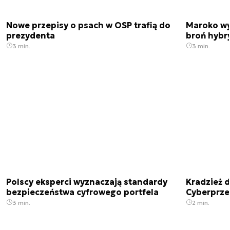
Nowe przepisy o psach w OSP trafią do
Maroko wy
prezydenta
broń hybr
3 min.
3 min.
Polscy eksperci wyznaczają standardy
Kradzież 
bezpieczeństwa cyfrowego portfela
Cyberprze
3 min.
2 min.