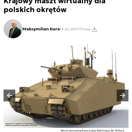
Krajowy maszt wirtualny dla
polskich okrętów
Maksymilian Dura
13.02.2017
1 min.
Następny slajd
Poprzedni slajd
Maszt wirtualny francuskiej ECA Group. fot. M.Dura