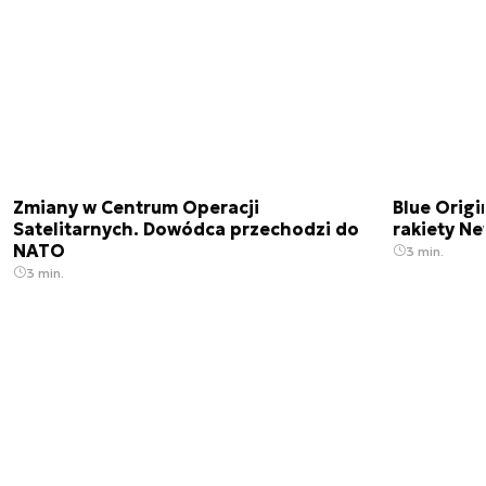
Zmiany w Centrum Operacji
Blue Origi
Satelitarnych. Dowódca przechodzi do
rakiety N
NATO
3 min.
3 min.