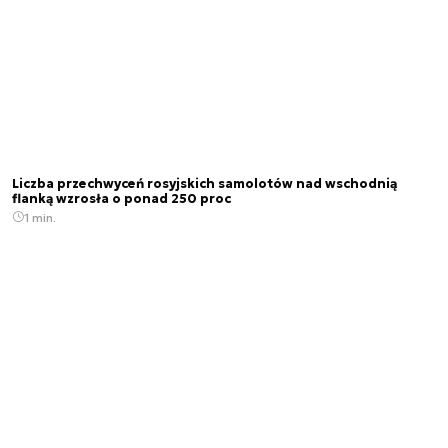
Liczba przechwyceń rosyjskich samolotów nad wschodnią
flanką wzrosła o ponad 250 proc
1 min.