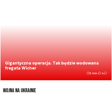
Gigantyczna operacja. Tak będzie wodowana
fregata Wicher
5 min.
4
Wojna na Ukrainie