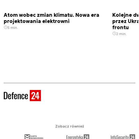
Atom wobec zmian klimatu. Nowa era
Kolejne d
projektowania elektrowni
przez Ukra
frontu
5 min.
2 min.
Zobacz również