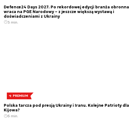
Defence24 Days 2027. Po rekordowej edycji branża obronna
wraca na PGE Narodowy – z jeszcze większą wystawą i
doświadczeniami z Ukrainy
3 min.
PREMIUM
Polska tarcza pod presją Ukrainy i Iranu. Kolejne Patrioty dla
Kijowa?
6 min.