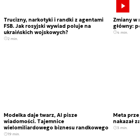
Trucizny, narkotyki i randki z agentami
Zmiany w 
FSB. Jak rosyjski wywiad poluje na
główny: p
ukraińskich wojskowych?
4 min.
2 min.
Modelka daje twarz, AI pisze
Meta prze
wiadomości. Tajemnice
nakazał z
wielomiliardowego biznesu randkowego
3 min.
19 min.