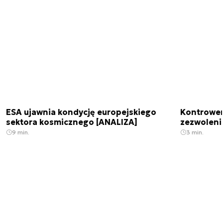
ESA ujawnia kondycję europejskiego
Kontrowers
sektora kosmicznego [ANALIZA]
zezwoleni
9 min.
3 min.