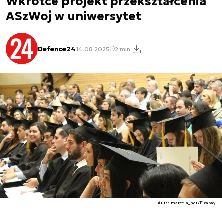
Wkrótce projekt przekształcenia
ASzWoj w uniwersytet
Defence24
14.08.2025
2 min.
Autor. marcela_net/Pixabay