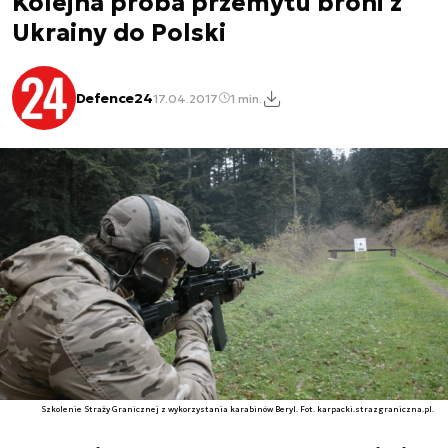
Kolejna próba przemytu broni z
Ukrainy do Polski
Defence24
17.04.2017
1 min.
Szkolenie Straży Granicznej z wykorzystania karabinów Beryl. Fot. karpacki.strazgraniczna.pl.