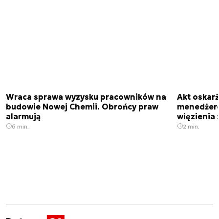
Wraca sprawa wyzysku pracowników na
Akt oskar
budowie Nowej Chemii. Obrońcy praw
menedżero
alarmują
więzienia z
6 min.
2 min.