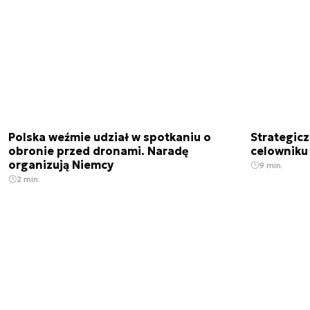
Polska weźmie udział w spotkaniu o
Strategic
obronie przed dronami. Naradę
celowniku 
organizują Niemcy
9 min.
2 min.