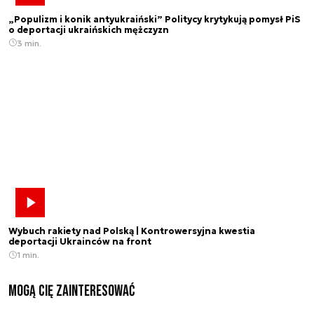
„Populizm i konik antyukraiński” Politycy krytykują pomysł PiS
o deportacji ukraińskich mężczyzn
3 min.
Wybuch rakiety nad Polską | Kontrowersyjna kwestia
deportacji Ukrainców na front
1 min.
Mogą Cię zainteresować