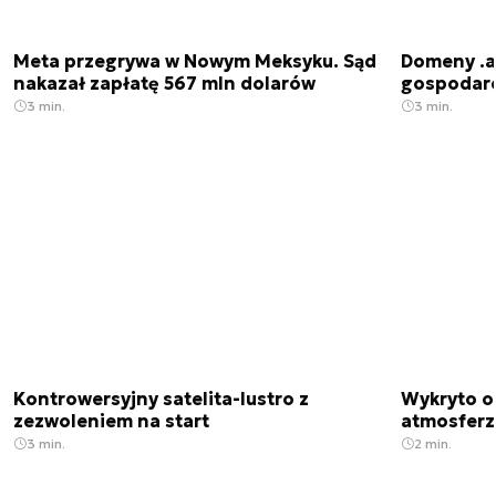
Meta przegrywa w Nowym Meksyku. Sąd
Domeny .ai
nakazał zapłatę 567 mln dolarów
gospodarek
3 min.
3 min.
Kontrowersyjny satelita-lustro z
Wykryto o
zezwoleniem na start
atmosfer
3 min.
2 min.