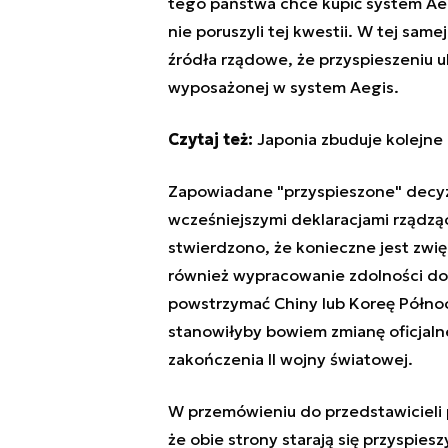
tego państwa chce kupić system Aeg
nie poruszyli tej kwestii. W tej same
źródła rządowe, że przyspieszeniu 
wyposażonej w system Aegis.
Czytaj też:
Japonia zbuduje kolejne
Zapowiadane "przyspieszone" decyz
wcześniejszymi deklaracjami rządząc
stwierdzono, że konieczne jest zwi
również wypracowanie zdolności d
powstrzymać Chiny lub Koreę Półno
stanowiłyby bowiem zmianę oficjal
zakończenia II wojny światowej.
W przemówieniu do przedstawicieli p
że obie strony starają się przyspies