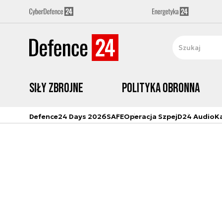
Siły zbrojne
Polityka obronna
Defence24 Days 2026
SAFE
Operacja Szpej
D24 Audio
K