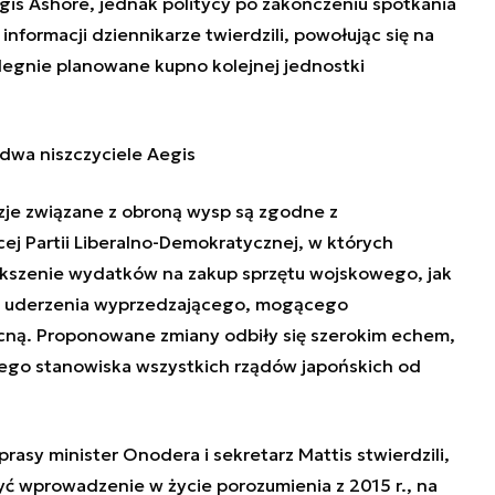
is Ashore, jednak politycy po zakończeniu spotkania
j informacji dziennikarze twierdzili, powołując się na
ulegnie planowane kupno kolejnej jednostki
 dwa niszczyciele Aegis
je związane z obroną wysp są zgodne z
ej Partii Liberalno-Demokratycznej, w których
ększenie wydatków na zakup sprzętu wojskowego, jak
o uderzenia wyprzedzającego, mogącego
cną. Proponowane zmiany odbiły się szerokim echem,
nego stanowiska wszystkich rządów japońskich od
rasy minister Onodera i sekretarz Mattis stwierdzili,
zyć wprowadzenie w życie porozumienia z 2015 r., na