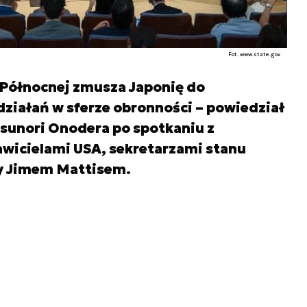
Fot. www.state.gov
 Północnej zmusza Japonię do
działań w sferze obronności – powiedział
tsunori Onodera po spotkaniu z
awicielami USA, sekretarzami stanu
y Jimem Mattisem.