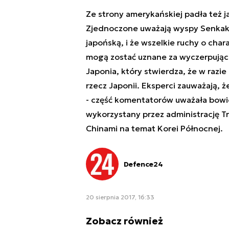
Ze strony amerykańskiej padła też j
Zjednoczone uważają wyspy Senkaku
japońską, i że wszelkie ruchy o cha
mogą zostać uznane za wyczerpujące
Japonia, który stwierdza, że w razi
rzecz Japonii. Eksperci zauważają, 
- część komentatorów uważała bowi
wykorzystany przez administrację T
Chinami na temat Korei Północnej.
Defence24
20 sierpnia 2017, 16:33
Zobacz również