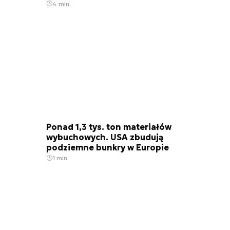
4 min.
Ponad 1,3 tys. ton materiałów
wybuchowych. USA zbudują
podziemne bunkry w Europie
1 min.