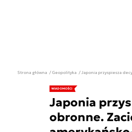
Strona główna
Geopolityka
Japonia przyspiesza dec
WIADOMOŚCI
Japonia przys
obronne. Zaci
amerykańsko-