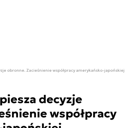
yzje obronne. Zacieśnienie współpracy amerykańsko-japońskiej
piesza decyzje
eśnienie współpracy
japońskiej