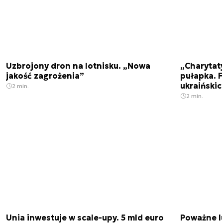
Uzbrojony dron na lotnisku. „Nowa
„Charytat
jakość zagrożenia”
pułapka. 
ukraińskic
2 min.
2 min.
Unia inwestuje w scale-upy. 5 mld euro
Poważne l