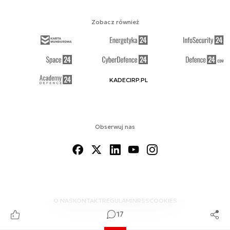
Zobacz również
KADECIRP.PL
Obserwuj nas
O NAS
KONTAKT
REGULAMIN
RSS
COOKIES
17