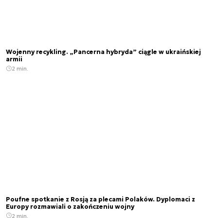
Wojenny recykling. „Pancerna hybryda” ciągle w ukraińskiej
armii
2 min.
Poufne spotkanie z Rosją za plecami Polaków. Dyplomaci z
Europy rozmawiali o zakończeniu wojny
2 min.