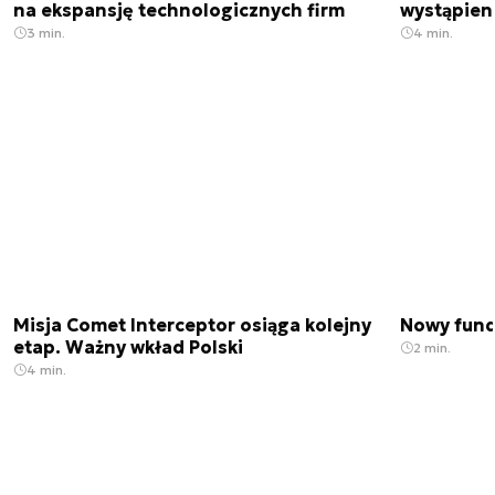
na ekspansję technologicznych firm
wystąpien
3 min.
4 min.
Misja Comet Interceptor osiąga kolejny
Nowy fund
etap. Ważny wkład Polski
2 min.
4 min.