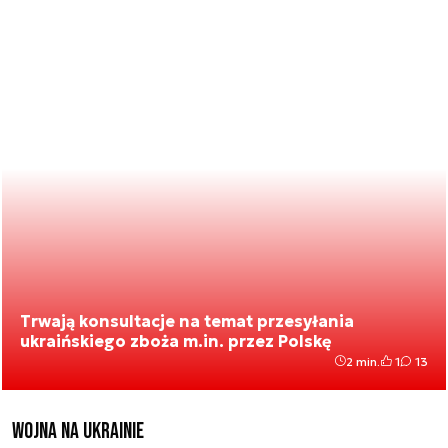
Trwają konsultacje na temat przesyłania
ukraińskiego zboża m.in. przez Polskę
2 min.
1
13
Wojna na Ukrainie