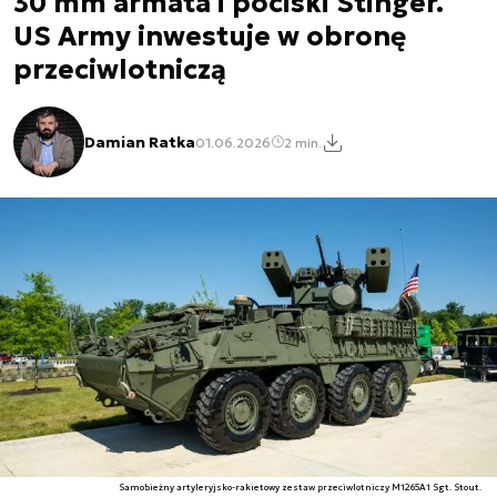
30 mm armata i pociski Stinger.
US Army inwestuje w obronę
przeciwlotniczą
Damian Ratka
01.06.2026
2 min.
Samobieżny artyleryjsko-rakietowy zestaw przeciwlotniczy M1265A1 Sgt. Stout.