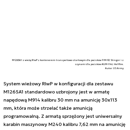
M1265A1 z wieżą RIwP z kontenerem transportowo-startowym dla pocisków FIM-92 Stinger i z
szynami dla pocisków AGM-114L Hellfire.
Autor. US Army
System wieżowy RIwP w konfiguracji dla zestawu
M1265A1 standardowo uzbrojony jest w armatę
napędową M914 kalibru 30 mm na amunicję 30x113
mm, która może strzelać także amunicją
programowalną. Z armatą sprzężony jest uniwersalny
karabin maszynowy M240 kalibru 7,62 mm na amunicję