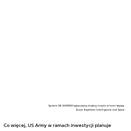
System DE-SHORAD wyposażony między innymi w laser bojowy.
Autor. Raytheon Intelligence and Space
Co więcej, US Army w ramach inwestycji planuje