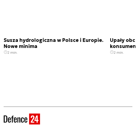
Susza hydrologiczna w Polsce i Europie.
Upały obci
Nowe minima
konsumenc
2 min.
2 min.