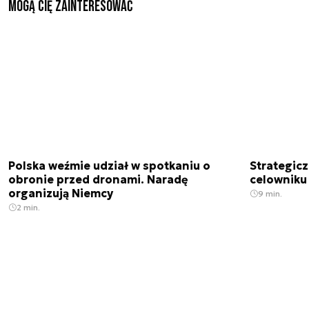
Mogą Cię zainteresować
Polska weźmie udział w spotkaniu o
Strategic
obronie przed dronami. Naradę
celowniku 
organizują Niemcy
9 min.
2 min.