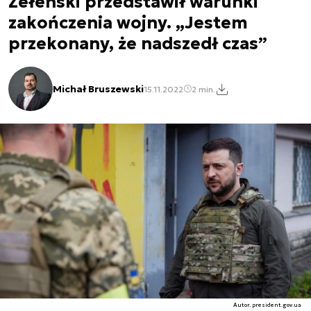
Zełenski przedstawił warunki
zakończenia wojny. „Jestem
przekonany, że nadszedł czas”
Michał Bruszewski
15.11.2022
2 min.
Autor. president.gov.ua