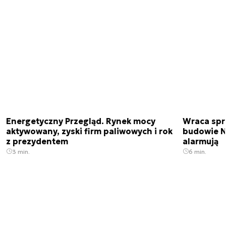
Energetyczny Przegląd. Rynek mocy
Wraca spr
aktywowany, zyski firm paliwowych i rok
budowie N
z prezydentem
alarmują
3 min.
6 min.