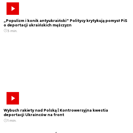
„Populizm i konik antyukraiński” Politycy krytykują pomysł PiS
o deportacji ukraińskich mężczyzn
3 min.
Wybuch rakiety nad Polską | Kontrowersyjna kwestia
deportacji Ukrainców na front
1 min.