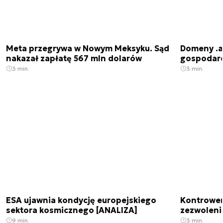
Meta przegrywa w Nowym Meksyku. Sąd
Domeny .ai
nakazał zapłatę 567 mln dolarów
gospodarek
3 min.
3 min.
ESA ujawnia kondycję europejskiego
Kontrowers
sektora kosmicznego [ANALIZA]
zezwoleni
9 min.
3 min.