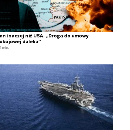
ran inaczej niż USA. „Droga do umowy
okojowej daleka”
1 min.