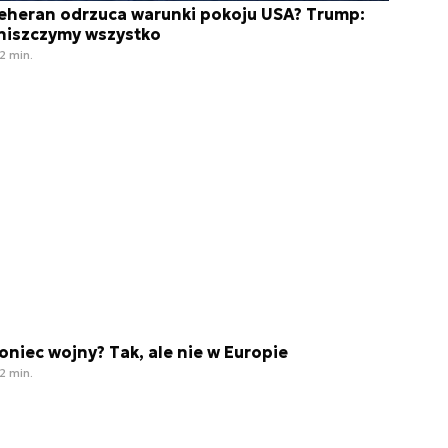
eheran odrzuca warunki pokoju USA? Trump:
niszczymy wszystko
2 min.
oniec wojny? Tak, ale nie w Europie
2 min.