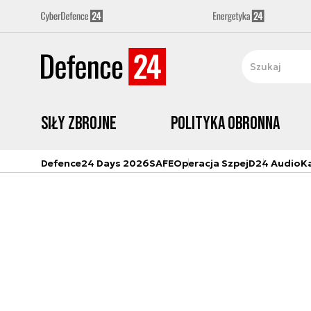
Siły zbrojne
Polityka obronna
Defence24 Days 2026
SAFE
Operacja Szpej
D24 Audio
K