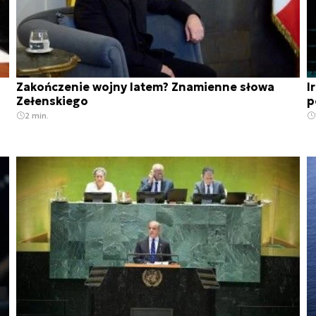
Zakończenie wojny latem? Znamienne słowa
I
Zełenskiego
p
2 min.