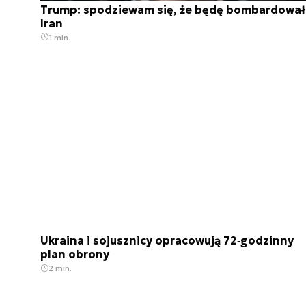
Trump: spodziewam się, że będę bombardował
Iran
1 min.
Ukraina i sojusznicy opracowują 72‑godzinny
plan obrony
2 min.