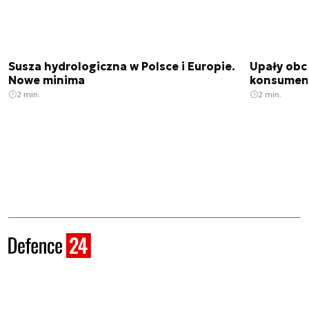
Susza hydrologiczna w Polsce i Europie.
Upały obci
Nowe minima
konsumenc
2 min.
2 min.