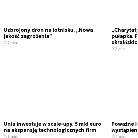
Uzbrojony dron na lotnisku. „Nowa
„Charytat
jakość zagrożenia”
pułapka. 
ukraińskic
2 min.
2 min.
Unia inwestuje w scale-upy. 5 mld euro
Poważne l
na ekspansję technologicznych firm
wystąpien
3 min.
4 min.