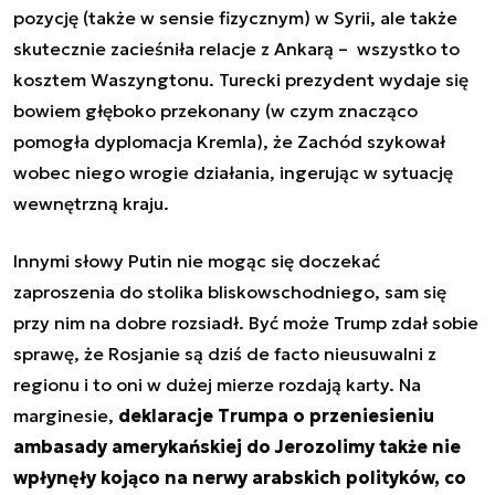
pozycję (także w sensie fizycznym) w Syrii, ale także
skutecznie zacieśniła relacje z Ankarą – wszystko to
kosztem Waszyngtonu. Turecki prezydent wydaje się
bowiem głęboko przekonany (w czym znacząco
pomogła dyplomacja Kremla), że Zachód szykował
wobec niego wrogie działania, ingerując w sytuację
wewnętrzną kraju.
Innymi słowy Putin nie mogąc się doczekać
zaproszenia do stolika bliskowschodniego, sam się
przy nim na dobre rozsiadł. Być może Trump zdał sobie
sprawę, że Rosjanie są dziś de facto nieusuwalni z
regionu i to oni w dużej mierze rozdają karty. Na
marginesie,
deklaracje Trumpa o przeniesieniu
ambasady amerykańskiej do Jerozolimy także nie
wpłynęły kojąco na nerwy arabskich polityków, co