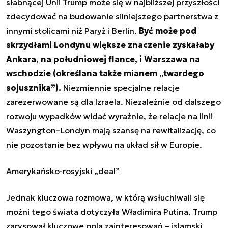
słabnącej Unii Trump może się w najbliższej przyszłości
zdecydować na budowanie silniejszego partnerstwa z
innymi stolicami niż Paryż i Berlin.
Być może pod
skrzydłami Londynu większe znaczenie zyskałaby
Ankara, na południowej flance, i Warszawa na
wschodzie (określana także mianem „twardego
sojusznika”).
Niezmiennie specjalne relacje
zarezerwowane są dla Izraela. Niezależnie od dalszego
rozwoju wypadków widać wyraźnie, że relacje na linii
Waszyngton–Londyn mają szansę na rewitalizację, co
nie pozostanie bez wpływu na układ sił w Europie.
Amerykańsko-rosyjski „deal”
Jednak kluczowa rozmowa, w którą wsłuchiwali się
możni tego świata dotyczyła Władimira Putina. Trump
zarysował kluczowe pola zainteresowań – islamski