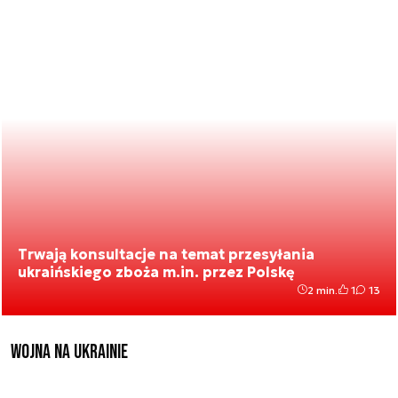
Trwają konsultacje na temat przesyłania
ukraińskiego zboża m.in. przez Polskę
2 min.
1
13
Wojna na Ukrainie