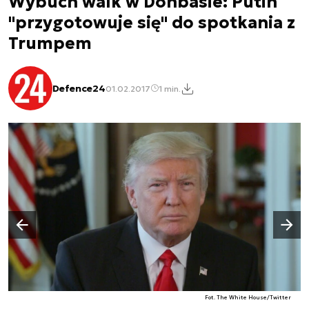
Wybuch walk w Donbasie: Putin
"przygotowuje się" do spotkania z
Trumpem
Defence24
01.02.2017
1 min.
Następny slajd
Poprzedni slajd
Fot. The White House/Twitter