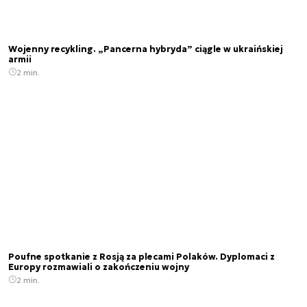
Wojenny recykling. „Pancerna hybryda” ciągle w ukraińskiej
armii
2 min.
Poufne spotkanie z Rosją za plecami Polaków. Dyplomaci z
Europy rozmawiali o zakończeniu wojny
2 min.