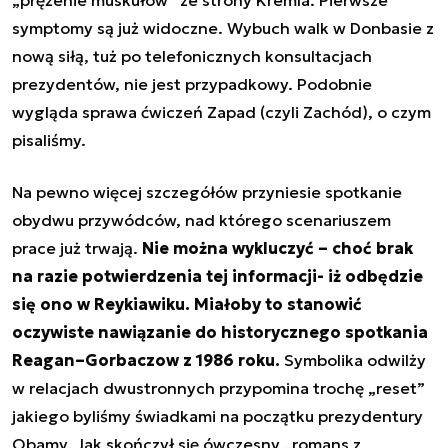
„prężenie muskułów” ze strony Kremla. Pierwsze
symptomy są już widoczne. Wybuch walk w Donbasie z
nową siłą, tuż po telefonicznych konsultacjach
prezydentów, nie jest przypadkowy. Podobnie
wygląda sprawa ćwiczeń Zapad (czyli Zachód),
o czym
pisaliśmy
.
Na pewno więcej szczegółów przyniesie spotkanie
obydwu przywódców, nad którego scenariuszem
prace już trwają.
Nie można wykluczyć – choć brak
na razie potwierdzenia tej informacji- iż odbędzie
się ono w Reykiawiku. Miałoby to stanowić
oczywiste nawiązanie do historycznego spotkania
Reagan–Gorbaczow z 1986 roku.
Symbolika odwilży
w relacjach dwustronnych przypomina trochę „reset”
jakiego byliśmy świadkami na początku prezydentury
Obamy. Jak skończył się ówczesny „romans z