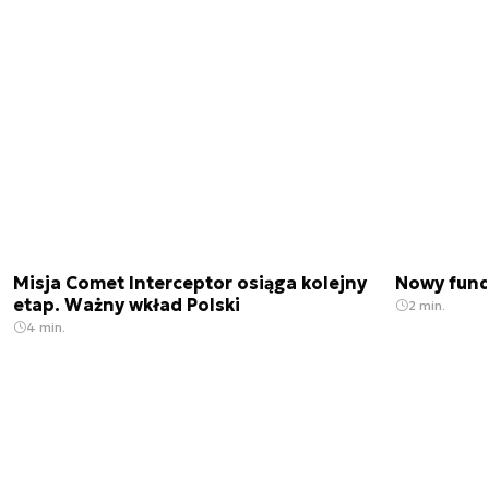
Misja Comet Interceptor osiąga kolejny
Nowy fund
etap. Ważny wkład Polski
2 min.
4 min.