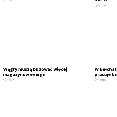
3 min.
Węgry muszą budować więcej
W Bełchato
magazynów energii
pracuje b
2 min.
5 min.