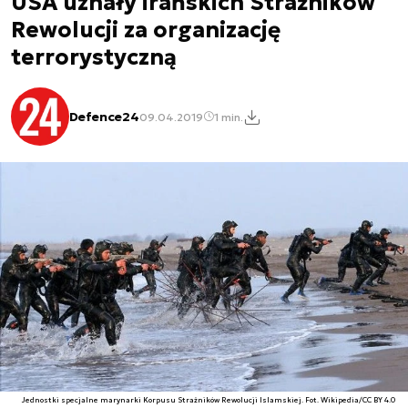
USA uznały irańskich Strażników
Rewolucji za organizację
terrorystyczną
Defence24
09.04.2019
1 min.
Jednostki specjalne marynarki Korpusu Strażników Rewolucji Islamskiej. Fot. Wikipedia/CC BY 4.0