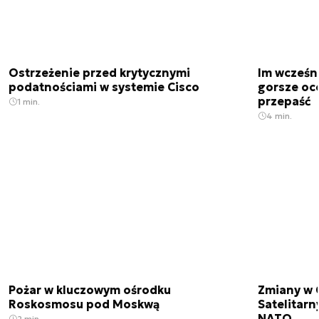
Ostrzeżenie przed krytycznymi
Im wcześni
podatnościami w systemie Cisco
gorsze oc
przepaść
1 min.
4 min.
Pożar w kluczowym ośrodku
Zmiany w 
Roskosmosu pod Moskwą
Satelitar
NATO
2 min.