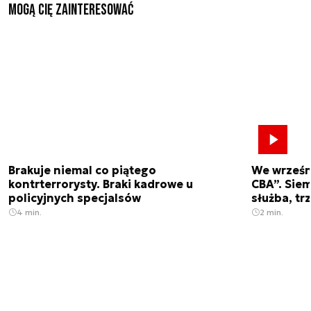
Mogą Cię zainteresować
Brakuje niemal co piątego
We wrześn
kontrterrorysty. Braki kadrowe u
CBA”. Siem
policyjnych specjalsów
służba, tr
4 min.
2 min.