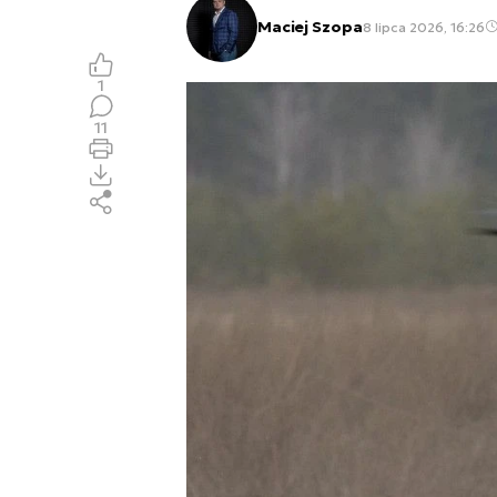
Maciej Szopa
8 lipca 2026, 16:26
1
11