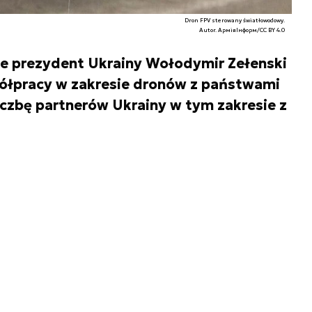
Dron FPV sterowany światłowodowy.
Autor. АрміяІнформ/CC BY 4.0
e prezydent Ukrainy Wołodymir Zełenski
ółpracy w zakresie dronów z państwami
iczbę partnerów Ukrainy w tym zakresie z