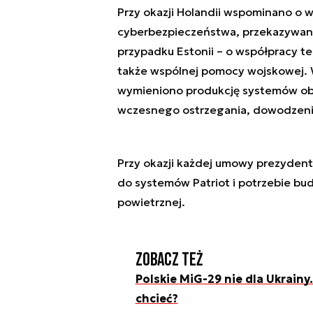
Przy okazji Holandii wspominano o 
cyberbezpieczeństwa, przekazywani
przypadku Estonii – o współpracy t
także wspólnej pomocy wojskowej. 
wymieniono produkcję systemów ob
wczesnego ostrzegania, dowodzenia,
Przy okazji każdej umowy prezydent
do systemów Patriot i potrzebie bu
powietrznej.
Zobacz też
Polskie MiG-29 nie dla Ukrainy
chcieć?