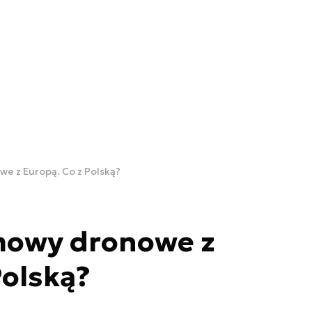
e z Europą. Co z Polską?
mowy dronowe z
Polską?