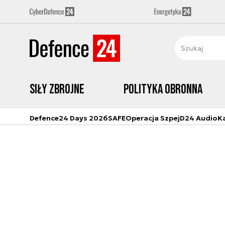
Siły zbrojne
Polityka obronna
Defence24 Days 2026
SAFE
Operacja Szpej
D24 Audio
K