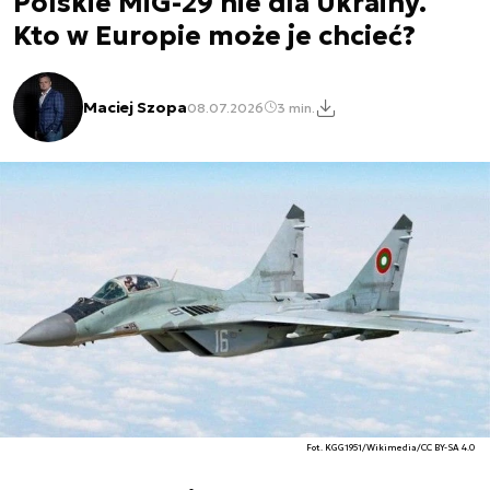
Polskie MiG-29 nie dla Ukrainy.
Kto w Europie może je chcieć?
Maciej Szopa
08.07.2026
3 min.
Fot. KGG1951/Wikimedia/CC BY-SA 4.0