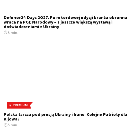
Defence24 Days 2027. Po rekordowej edycji branża obronna
wraca na PGE Narodowy – z jeszcze większą wystawą i
doświadczeniami z Ukrainy
3 min.
PREMIUM
Polska tarcza pod presją Ukrainy i Iranu. Kolejne Patrioty dla
Kijowa?
6 min.