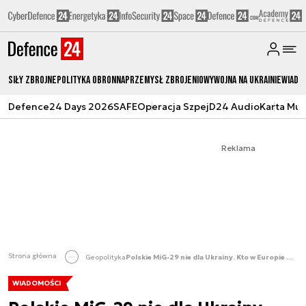
Siły zbrojne
Polityka obronna
Przemysł Zbrojeniowy
Wojna na Ukrainie
Wiado
Defence24 Days 2026
SAFE
Operacja Szpej
D24 Audio
Karta Mu
Reklama
Strona główna
Geopolityka
Polskie MiG-29 nie dla Ukrainy. Kto w Europie może je chcieć?
WIADOMOŚCI