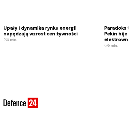
Upały i dynamika rynku energii
Paradoks 
napędzają wzrost cen żywności
Pekin bije
elektrown
3 min.
6 min.