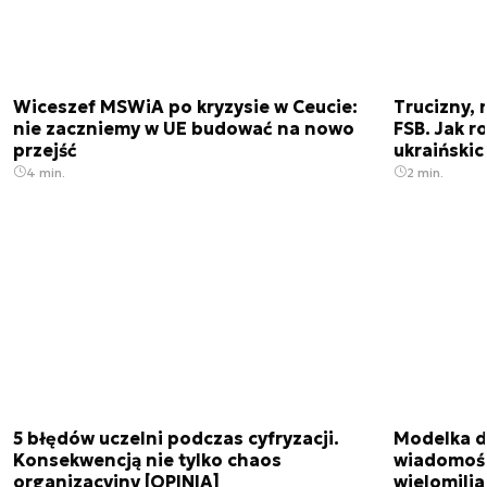
Wiceszef MSWiA po kryzysie w Ceucie:
Trucizny, 
nie zaczniemy w UE budować na nowo
FSB. Jak r
przejść
ukraiński
4 min.
2 min.
5 błędów uczelni podczas cyfryzacji.
Modelka da
Konsekwencją nie tylko chaos
wiadomośc
organizacyjny [OPINIA]
wielomili