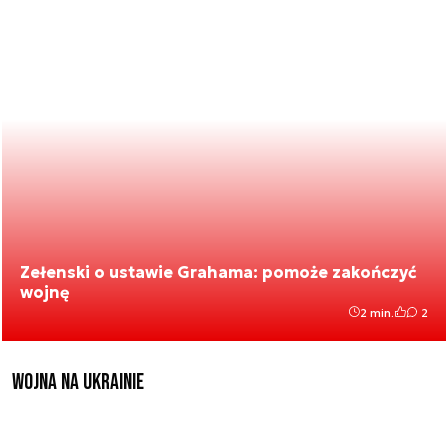
Zełenski o ustawie Grahama: pomoże zakończyć
wojnę
2 min.
2
Wojna na Ukrainie