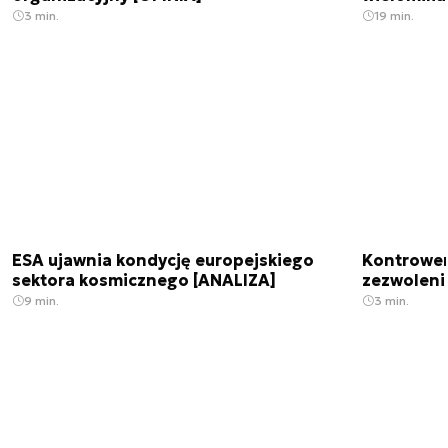
3 min.
19 min.
ESA ujawnia kondycję europejskiego
Kontrowers
sektora kosmicznego [ANALIZA]
zezwoleni
9 min.
3 min.