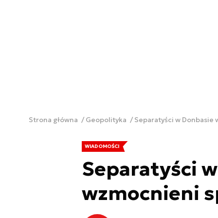
Strona główna
Geopolityka
Separatyści w Donbasie
WIADOMOŚCI
Separatyści 
wzmocnieni 