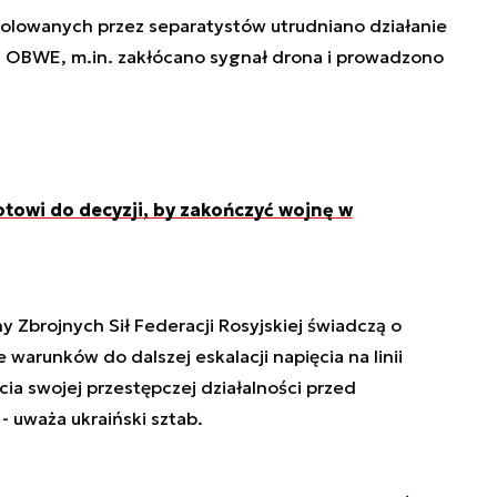
olowanych przez separatystów utrudniano działanie
M) OBWE, m.in. zakłócano sygnał drona i prowadzono
otowi do decyzji, by zakończyć wojnę w
y Zbrojnych Sił Federacji Rosyjskiej świadczą o
warunków do dalszej eskalacji napięcia na linii
cia swojej przestępczej działalności przed
 uważa ukraiński sztab.