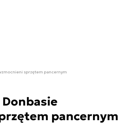
 wzmocnieni sprzętem pancernym
w Donbasie
sprzętem pancernym