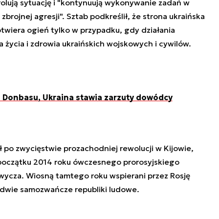
rolują sytuację i "kontynuują wykonywanie zadań w
rojnej agresji". Sztab podkreślił, że strona ukraińska
twiera ogień tylko w przypadku, gdy działania
a życia i zdrowia ukraińskich wojskowych i cywilów.
o Donbasu, Ukraina stawia zarzuty dowódcy
 po zwycięstwie prozachodniej rewolucji w Kijowie,
 początku 2014 roku ówczesnego prorosyjskiego
wycza. Wiosną tamtego roku wspierani przez Rosję
 dwie samozwańcze republiki ludowe.