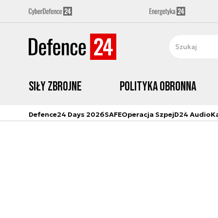
Siły zbrojne
Polityka obronna
Defence24 Days 2026
SAFE
Operacja Szpej
D24 Audio
K