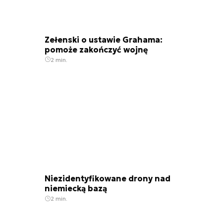
Zełenski o ustawie Grahama:
pomoże zakończyć wojnę
2 min.
Niezidentyfikowane drony nad
niemiecką bazą
2 min.