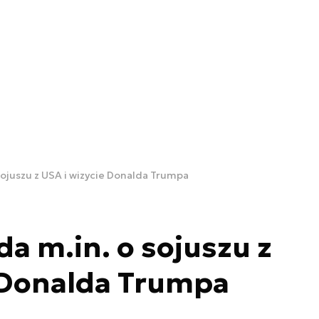
ojuszu z USA i wizycie Donalda Trumpa
a m.in. o sojuszu z
 Donalda Trumpa