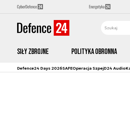
Siły zbrojne
Polityka obronna
Defence24 Days 2026
SAFE
Operacja Szpej
D24 Audio
K