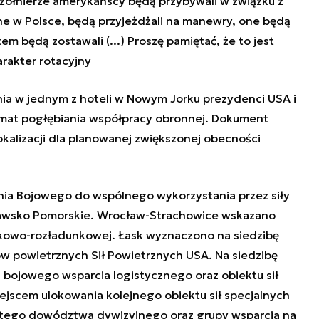
e żołnierze amerykańscy będą przybywali w związku z
e w Polsce, będą przyjeżdżali na manewry, one będą
m będą zostawali (...) Proszę pamiętać, że to jest
arakter rotacyjny
a w jednym z hoteli w Nowym Jorku prezydenci USA i
temat pogłębiania współpracy obronnej. Dokument
kalizacji dla planowanej zwiększonej obecności
nia Bojowego do wspólnego wykorzystania przez siły
awsko Pomorskie. Wrocław-Strachowice wskazano
unkowo-rozładunkowej. Łask wyznaczono na siedzibę
w powietrznych Sił Powietrznych USA. Na siedzibę
u bojowego wsparcia logistycznego oraz obiektu sił
jscem ulokowania kolejnego obiektu sił specjalnych
iętego dowództwa dywizyjnego oraz grupy wsparcia na