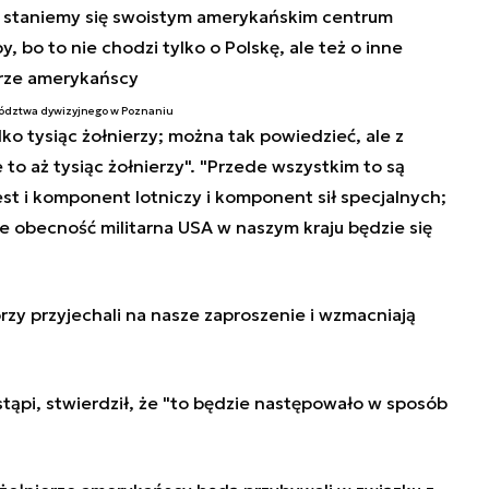
 staniemy się swoistym amerykańskim centrum
y, bo to nie chodzi tylko o Polskę, ale też o inne
erze amerykańscy
wództwa dywizyjnego w Poznaniu
lko tysiąc żołnierzy; można tak powiedzieć, ale z
to aż tysiąc żołnierzy". "Przede wszystkim to są
est i komponent lotniczy i komponent sił specjalnych;
że obecność militarna USA w naszym kraju będzie się
zy przyjechali na nasze zaproszenie i wzmacniają
tąpi, stwierdził, że "to będzie następowało w sposób