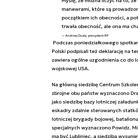
Myślę, że można liczyć na to, ż
manewrami, które są prowadzon
początkiem ich obecności, a pote
trwała obecność, ale ona ma ch
Andrzej Duda, prezydent RP
Podczas poniedziałkowego spotkani
Polski podpisali też deklarację na 
zawiera ogólne uzgodnienia co do lo
wojskowej USA.
Na główną siedzibę Centrum Szkole
zbrojne obu państw wyznaczono Dr
jako siedzibę bazy lotniczej załad
eskadry zdalnie sterowanych statkó
lotniczej brygady bojowej, batalion
specjalnych wyznaczono Powidz. Mie
ma być Lubliniec, a siedzibą wysun