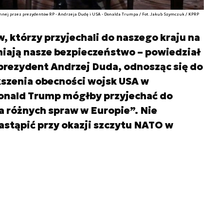
onnej przez prezydentów RP - Andrzeja Dudę i USA - Donalda Trumpa / Fot. Jakub Szymczuk / KPRP
 którzy przyjechali do naszego kraju na
niają nasze bezpieczeństwo – powiedział
rezydent Andrzej Duda, odnosząc się do
kszenia obecności wojsk USA w
 Donald Trump mógłby przyjechać do
a różnych spraw w Europie”. Nie
astąpić przy okazji szczytu NATO w