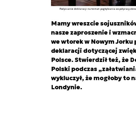
Podpisanie deklaracji na temat pogłębiania współpracy obr
Mamy wreszcie sojuszników,
nasze zaproszenie i wzmac
we wtorek w Nowym Jorku p
deklaracji dotyczącej zwię
Polsce. Stwierdził też, że
Polski podczas „załatwiani
wykluczył, że mogłoby to n
Londynie.