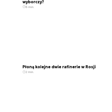
wyborczy?
6 min.
Płoną kolejne dwie rafinerie w Rosji
2 min.