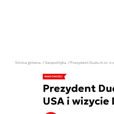
Strona główna
Geopolityka
Prezydent Duda m.in. o s
WIADOMOŚCI
Prezydent Dud
USA i wizycie