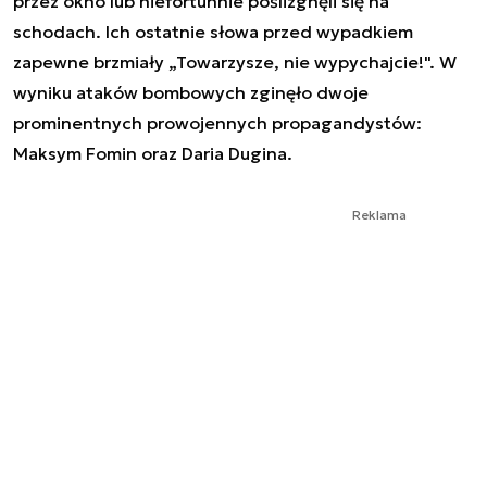
przez okno lub niefortunnie poślizgnęli się na
schodach. Ich ostatnie słowa przed wypadkiem
zapewne brzmiały „Towarzysze, nie wypychajcie!". W
wyniku ataków bombowych zginęło dwoje
prominentnych prowojennych propagandystów:
Maksym Fomin oraz Daria Dugina.
Reklama