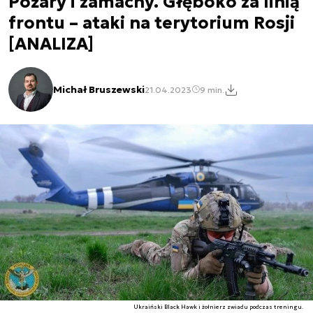
Pożary i zamachy. Głęboko za linią
frontu – ataki na terytorium Rosji
[ANALIZA]
Michał Bruszewski
21.04.2023
9 min.
Ukraiński Black Hawk i żołnierz zwiadu podczas treningu.