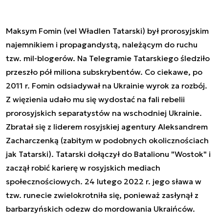
Maksym Fomin (vel Władlen Tatarski) był prorosyjskim
najemnikiem i propagandystą, należącym do ruchu
tzw. mil-blogerów. Na Telegramie Tatarskiego śledziło
przeszło pół miliona subskrybentów. Co ciekawe, po
2011 r. Fomin odsiadywał na Ukrainie wyrok za rozbój.
Z więzienia udało mu się wydostać na fali rebelii
prorosyjskich separatystów na wschodniej Ukrainie.
Zbratał się z liderem rosyjskiej agentury Aleksandrem
Zacharczenką (zabitym w podobnych okolicznościach
jak Tatarski). Tatarski dołączył do Batalionu "Wostok" i
zaczął robić karierę w rosyjskich mediach
społecznościowych. 24 lutego 2022 r. jego sława w
tzw. runecie zwielokrotniła się, ponieważ zasłynął z
barbarzyńskich odezw do mordowania Ukraińców.