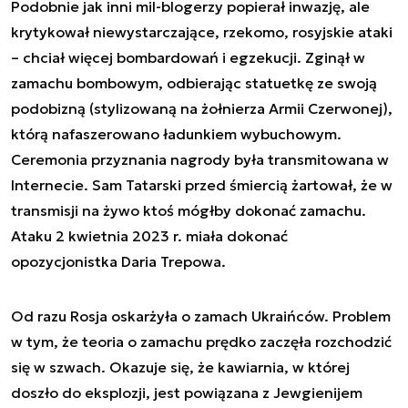
Podobnie jak inni mil-blogerzy popierał inwazję, ale
krytykował niewystarczające, rzekomo, rosyjskie ataki
– chciał więcej bombardowań i egzekucji. Zginął w
zamachu bombowym, odbierając statuetkę ze swoją
podobizną (stylizowaną na żołnierza Armii Czerwonej),
którą nafaszerowano ładunkiem wybuchowym.
Ceremonia przyznania nagrody była transmitowana w
Internecie. Sam Tatarski przed śmiercią żartował, że w
transmisji na żywo ktoś mógłby dokonać zamachu.
Ataku 2 kwietnia 2023 r. miała dokonać
opozycjonistka Daria Trepowa.
Od razu Rosja oskarżyła o zamach Ukraińców. Problem
w tym, że teoria o zamachu prędko zaczęła rozchodzić
się w szwach. Okazuje się, że kawiarnia, w której
doszło do eksplozji, jest powiązana z Jewgienijem