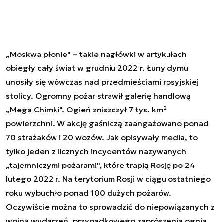
„Moskwa płonie" – takie nagłówki w artykułach
obiegły cały świat w grudniu 2022 r. Łuny dymu
unosiły się wówczas nad przedmieściami rosyjskiej
stolicy. Ogromny pożar strawił galerię handlową
„Mega Chimki". Ogień zniszczył 7 tys. km²
powierzchni. W akcję gaśniczą zaangażowano ponad
70 strażaków i 20 wozów. Jak opisywały media, to
tylko jeden z licznych incydentów nazywanych
„tajemniczymi pożarami", które trapią Rosję po 24
lutego 2022 r. Na terytorium Rosji w ciągu ostatniego
roku wybuchło ponad 100 dużych pożarów.
Oczywiście można to sprowadzić do niepowiązanych z
wojną wydarzeń, przypadkowego zaprószenia ognia