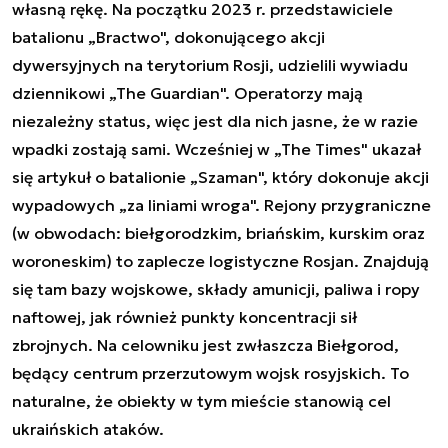
własną rękę. Na początku 2023 r. przedstawiciele
batalionu „Bractwo", dokonującego akcji
dywersyjnych na terytorium Rosji, udzielili wywiadu
dziennikowi „The Guardian". Operatorzy mają
niezależny status, więc jest dla nich jasne, że w razie
wpadki zostają sami. Wcześniej w „The Times" ukazał
się artykuł o batalionie „Szaman", który dokonuje akcji
wypadowych „za liniami wroga". Rejony przygraniczne
(w obwodach: biełgorodzkim, briańskim, kurskim oraz
woroneskim) to zaplecze logistyczne Rosjan. Znajdują
się tam bazy wojskowe, składy amunicji, paliwa i ropy
naftowej, jak również punkty koncentracji sił
zbrojnych. Na celowniku jest zwłaszcza Biełgorod,
będący centrum przerzutowym wojsk rosyjskich. To
naturalne, że obiekty w tym mieście stanowią cel
ukraińskich ataków.