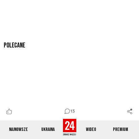
Polecane
13
Najnowsze
Ukraina
Wideo
Premium
Nieznany dron naruszył bułgarską przestrzeń
powietrzną