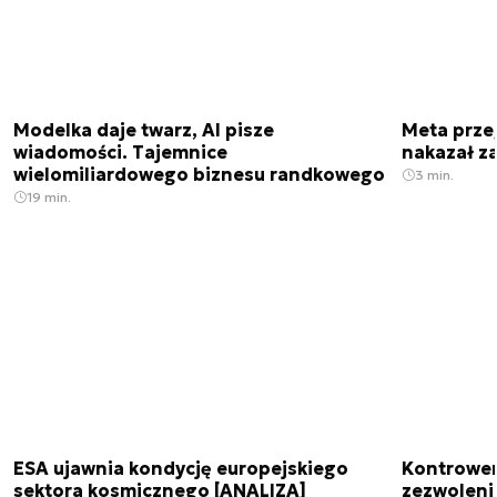
Modelka daje twarz, AI pisze
Meta prze
wiadomości. Tajemnice
nakazał z
wielomiliardowego biznesu randkowego
3 min.
19 min.
ESA ujawnia kondycję europejskiego
Kontrowers
sektora kosmicznego [ANALIZA]
zezwoleni