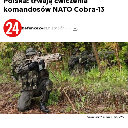
Polska: trwają ćwiczenia
komandosów NATO Cobra-13
Defence24
12.11.2013
1 min.
Operatorzy "Formozy" - fot. DWS