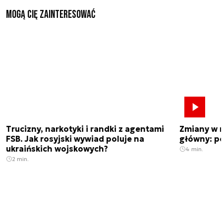
Mogą Cię zainteresować
Trucizny, narkotyki i randki z agentami
Zmiany w 
FSB. Jak rosyjski wywiad poluje na
główny: p
ukraińskich wojskowych?
4 min.
2 min.