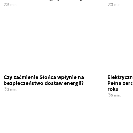
9 min.
3 min.
Czy zaćmienie Słońca wpłynie na
Elektrycz
bezpieczeństwo dostaw energii?
Pełna zer
roku
2 min.
5 min.