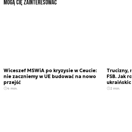
Mogą Cię zainteresować
Wiceszef MSWiA po kryzysie w Ceucie:
Trucizny, 
nie zaczniemy w UE budować na nowo
FSB. Jak r
przejść
ukraiński
4 min.
2 min.