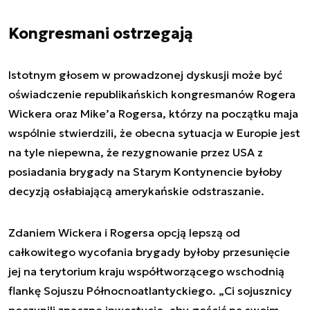
Kongresmani ostrzegają
Istotnym głosem w prowadzonej dyskusji może być
oświadczenie republikańskich kongresmanów Rogera
Wickera oraz Mike’a Rogersa, którzy na początku maja
wspólnie stwierdzili, że obecna sytuacja w Europie jest
na tyle niepewna, że rezygnowanie przez USA z
posiadania brygady na Starym Kontynencie byłoby
decyzją osłabiającą amerykańskie odstraszanie.
Zdaniem Wickera i Rogersa opcją lepszą od
całkowitego wycofania brygady byłoby przesunięcie
jej na terytorium kraju współtworzącego wschodnią
flankę Sojuszu Północnoatlantyckiego. „Ci sojusznicy
poczynili znaczne inwestycje, aby gościć na swoim