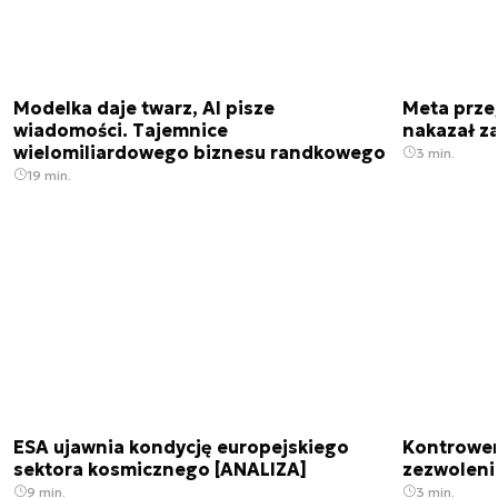
Modelka daje twarz, AI pisze
Meta prze
wiadomości. Tajemnice
nakazał z
wielomiliardowego biznesu randkowego
3 min.
19 min.
ESA ujawnia kondycję europejskiego
Kontrowers
sektora kosmicznego [ANALIZA]
zezwoleni
9 min.
3 min.