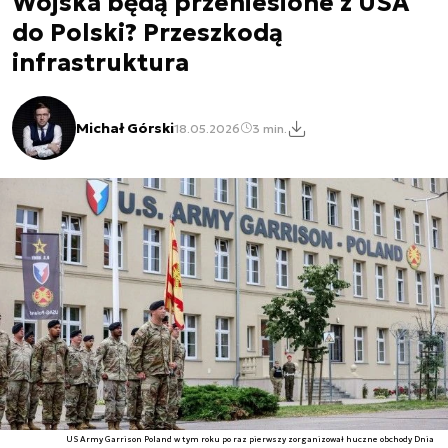
Wojska będą przeniesione z USA
do Polski? Przeszkodą
infrastruktura
Michał Górski
18.05.2026
3 min.
US Army Garrison Poland w tym roku po raz pierwszy zorganizował huczne obchody Dnia