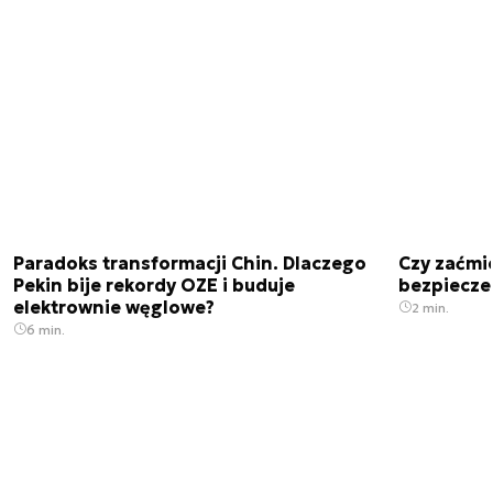
Paradoks transformacji Chin. Dlaczego
Czy zaćmi
Pekin bije rekordy OZE i buduje
bezpiecze
elektrownie węglowe?
2 min.
6 min.