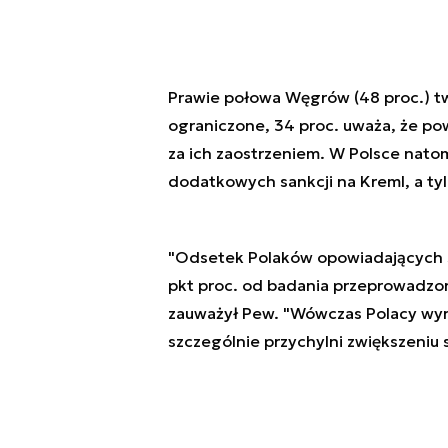
Prawie połowa Węgrów (48 proc.) tw
ograniczone, 34 proc. uważa, że pow
za ich zaostrzeniem. W Polsce natom
dodatkowych sankcji na Kreml, a ty
"Odsetek Polaków opowiadających si
pkt proc. od badania przeprowadzon
zauważył Pew. "Wówczas Polacy wyró
szczególnie przychylni zwiększeniu s