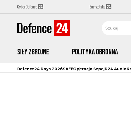
Siły zbrojne
Polityka obronna
Defence24 Days 2026
SAFE
Operacja Szpej
D24 Audio
K