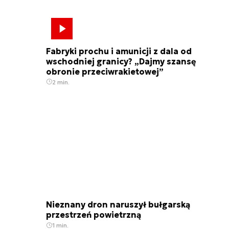
Fabryki prochu i amunicji z dala od
wschodniej granicy? „Dajmy szansę
obronie przeciwrakietowej”
2 min.
Nieznany dron naruszył bułgarską
przestrzeń powietrzną
1 min.