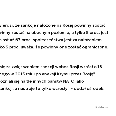
ierdzi, że sankcje nałożone na Rosję powinny zostać
inny zostać na obecnym poziomie, a tylko 8 proc. jest
iast aż 67 proc. społeczeństwa jest za nałożeniem
lko 3 proc. uważa, że powinny one zostać ograniczone.
ę za zwiększeniem sankcji wobec Rosji wzrósł o 18
ego w 2015 roku po aneksji Krymu przez Rosję" –
żniali się na tle innych państw NATO jako
ankcji, a nastroje te tylko wzrosły" – dodał ośrodek.
Reklama