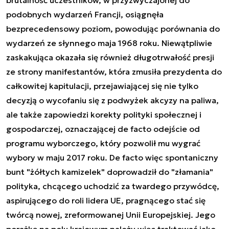
podobnych wydarzeń Francji, osiągnęła
bezprecedensowy poziom, powodując porównania do
wydarzeń ze słynnego maja 1968 roku. Niewątpliwie
zaskakująca okazała się również długotrwałość presji
ze strony manifestantów, która zmusiła prezydenta do
całkowitej kapitulacji, przejawiającej się nie tylko
decyzją o wycofaniu się z podwyżek akcyzy na paliwa,
ale także zapowiedzi korekty polityki społecznej i
gospodarczej, oznaczającej de facto odejście od
programu wyborczego, który pozwolił mu wygrać
wybory w maju 2017 roku. De facto więc spontaniczny
bunt "żółtych kamizelek" doprowadził do "złamania"
polityka, chcącego uchodzić za twardego przywódcę,
aspirującego do roli lidera UE, pragnącego stać się
twórcą nowej, zreformowanej Unii Europejskiej. Jego
porażkę na polu krajowym należy więc traktować jako