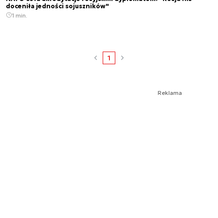
doceniła jedności sojuszników"
1 min.
1
Reklama