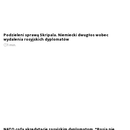
Podzieleni sprawą Skripala. Niemiecki dwugłos wobec
wydalenia rosyjskich dyplomatów
1 min.
NATO cofa akredytacje rosyjskim dyplomatom. "Rosja nie