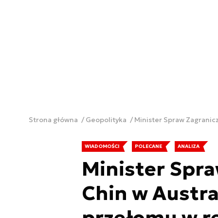
Strona główna
Geopolityka
Minister Spraw Zagranicz
WIADOMOŚCI
POLECANE
ANALIZA
Minister Spr
Chin w Austra
przełomu w r