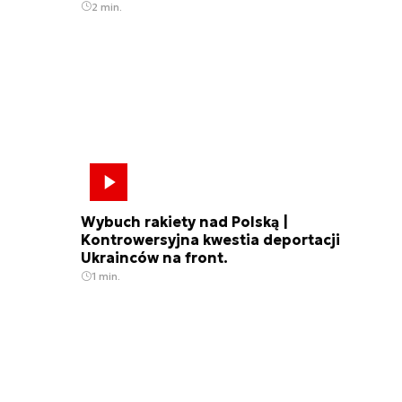
2 min.
Wybuch rakiety nad Polską |
Kontrowersyjna kwestia deportacji
Ukrainców na front.
1 min.