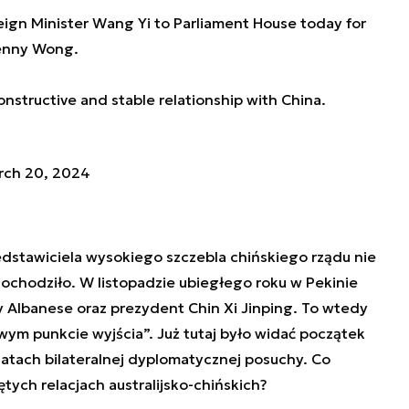
ign Minister Wang Yi to Parliament House today for
Penny Wong.
structive and stable relationship with China.
rch 20, 2024
edstawiciela wysokiego szczebla chińskiego rządu nie
dochodziło. W listopadzie ubiegłego roku w Pekinie
ny Albanese oraz prezydent Chin Xi Jinping. To wtedy
owym punkcie wyjścia”. Już tutaj było widać początek
latach bilateralnej dyplomatycznej posuchy. Co
tych relacjach australijsko-chińskich?