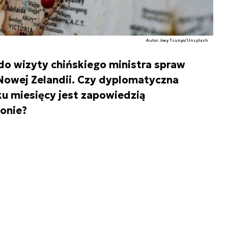
Autor. Joey Tsunyo/Unsplash
do wizyty chińskiego ministra spraw
 Nowej Zelandii. Czy dyplomatyczna
u miesięcy jest zapowiedzią
onie?