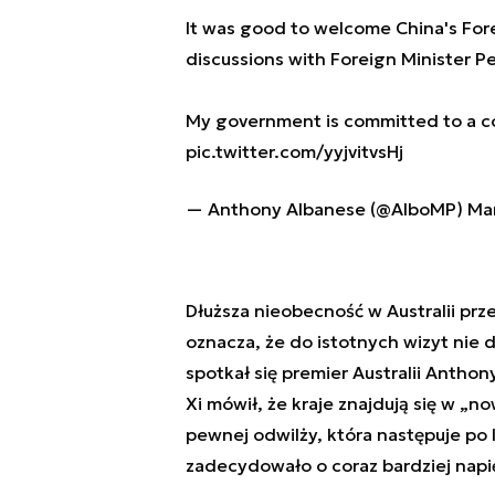
It was good to welcome China's Fore
discussions with Foreign Minister 
My government is committed to a con
pic.twitter.com/yyjvitvsHj
— Anthony Albanese (@AlboMP)
Ma
Dłuższa nieobecność w Australii prz
oznacza, że do istotnych wizyt nie 
spotkał się premier Australii Antho
Xi mówił, że kraje znajdują się w „n
pewnej odwilży, która następuje po 
zadecydowało o coraz bardziej napię