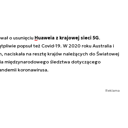
ował o usunięciu
Huaweia z krajowej sieci 5G
.
liwie popsuł też Covid-19. W 2020 roku Australia i
n, naciskała na resztę krajów należących do Światowej
ania międzynarodowego śledztwa dotyczącego
andemii koronawirusa.
Reklama