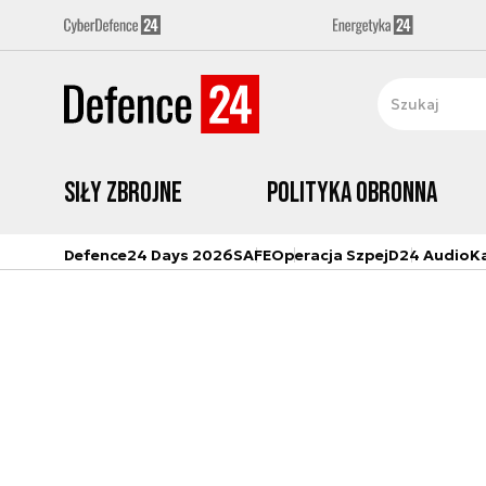
Siły zbrojne
Polityka obronna
Defence24 Days 2026
SAFE
Operacja Szpej
D24 Audio
K