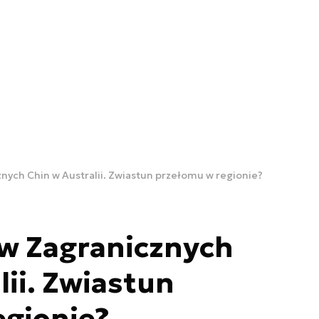
nych Chin w Australii. Zwiastun przełomu w regionie?
aw Zagranicznych
lii. Zwiastun
egionie?