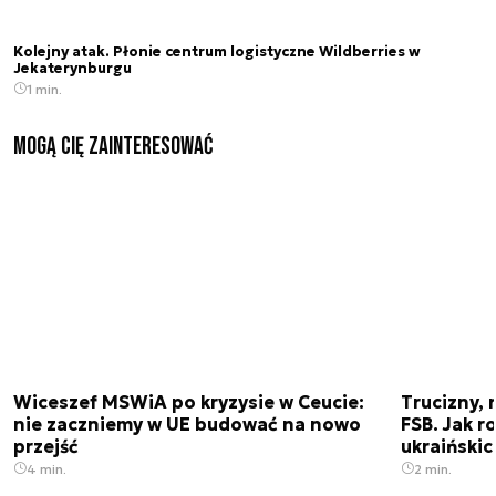
Kolejny atak. Płonie centrum logistyczne Wildberries w
Jekaterynburgu
1 min.
Mogą Cię zainteresować
Wiceszef MSWiA po kryzysie w Ceucie:
Trucizny, 
nie zaczniemy w UE budować na nowo
FSB. Jak r
przejść
ukraiński
4 min.
2 min.