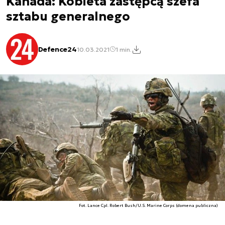
Kanada: Kobieta zastępcą szefa
sztabu generalnego
Defence24
10.03.2021
1 min.
Fot. Lance Cpl. Robert Bush/U.S. Marine Corps (domena publiczna)