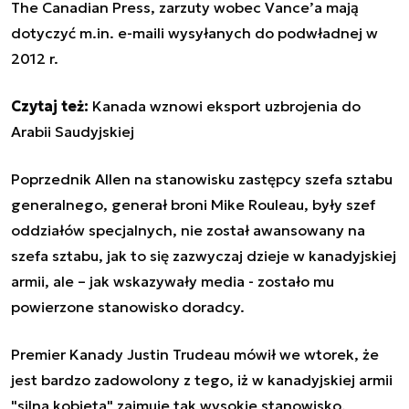
The Canadian Press, zarzuty wobec Vance’a mają
dotyczyć m.in. e-maili wysyłanych do podwładnej w
2012 r.
Czytaj też:
Kanada wznowi eksport uzbrojenia do
Arabii Saudyjskiej
Poprzednik Allen na stanowisku zastępcy szefa sztabu
generalnego, generał broni Mike Rouleau, były szef
oddziałów specjalnych, nie został awansowany na
szefa sztabu, jak to się zazwyczaj dzieje w kanadyjskiej
armii, ale – jak wskazywały media - zostało mu
powierzone stanowisko doradcy.
Premier Kanady Justin Trudeau mówił we wtorek, że
jest bardzo zadowolony z tego, iż w kanadyjskiej armii
"silna kobieta" zajmuje tak wysokie stanowisko.