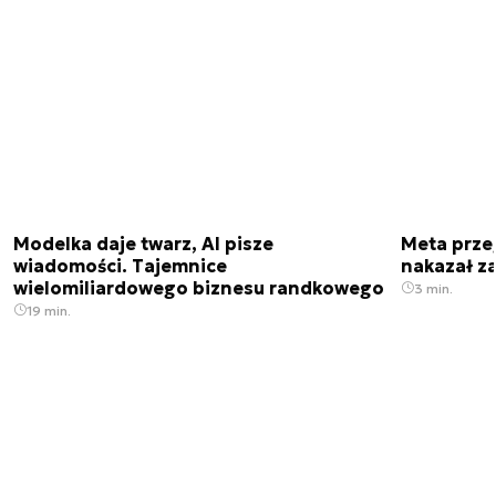
Modelka daje twarz, AI pisze
Meta prze
wiadomości. Tajemnice
nakazał z
wielomiliardowego biznesu randkowego
3 min.
19 min.