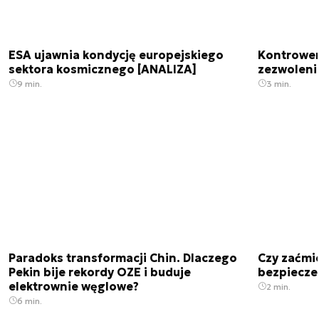
ESA ujawnia kondycję europejskiego
Kontrowers
sektora kosmicznego [ANALIZA]
zezwoleni
9 min.
3 min.
Paradoks transformacji Chin. Dlaczego
Czy zaćmi
Pekin bije rekordy OZE i buduje
bezpiecze
elektrownie węglowe?
2 min.
6 min.