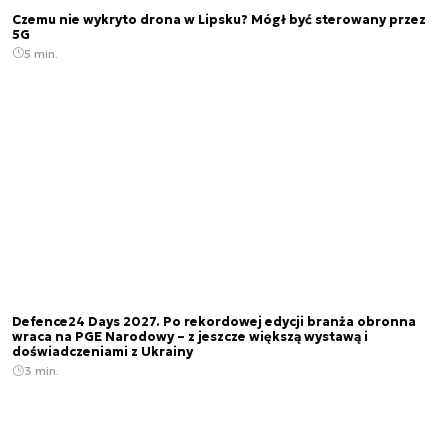
Czemu nie wykryto drona w Lipsku? Mógł być sterowany przez
5G
5 min.
Defence24 Days 2027. Po rekordowej edycji branża obronna
wraca na PGE Narodowy – z jeszcze większą wystawą i
doświadczeniami z Ukrainy
3 min.