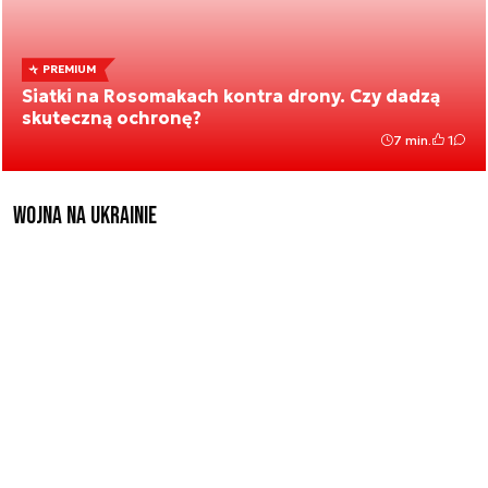
PREMIUM
Siatki na Rosomakach kontra drony. Czy dadzą
skuteczną ochronę?
7 min.
1
Wojna na Ukrainie