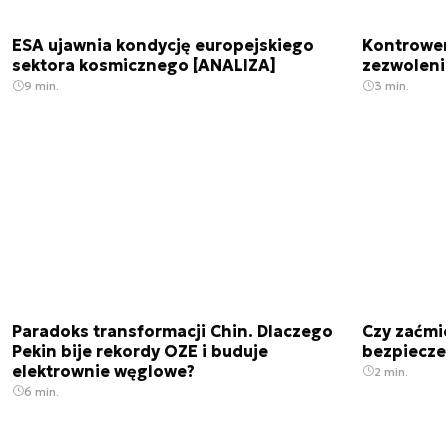
ESA ujawnia kondycję europejskiego
Kontrowers
sektora kosmicznego [ANALIZA]
zezwoleni
9 min.
3 min.
Paradoks transformacji Chin. Dlaczego
Czy zaćmi
Pekin bije rekordy OZE i buduje
bezpiecze
elektrownie węglowe?
2 min.
6 min.