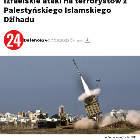
Izraelskie ataki na terrorystów z
Palestyńskiego Islamskiego
Dżihadu
Defence24
07.08.2022
4 min.
Iron Dome w akcji - fot. IDF