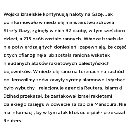
Wojska izraelskie kontynuują naloty na Gazę. Jak
poinformowało w niedzielę ministerstwo zdrowia
Strefy Gazy, zginęły w nich 32 osoby, w tym sześcioro
dzieci, a 215 osób zostało rannych. Władze izraelskie
nie potwierdzają tych doniesień i zapewniają, że część
z tych ofiar zginęła lub została raniona wskutek
nieudanych ataków rakietowych palestyńskich
bojowników. W niedzielę rano na terenach na zachód
od Jerozolimy znów zawyły syreny alarmowe i słychać
było wybuchy - relacjonuje agencja Reutera. Islamski
Dżihad przekazał, że zaatakował Izrael rakietami
dalekiego zasięgu w odwecie za zabicie Mansoura. Nie
ma informacji, by w tym atak ktoś ucierpiał - przekazał
Reuters.