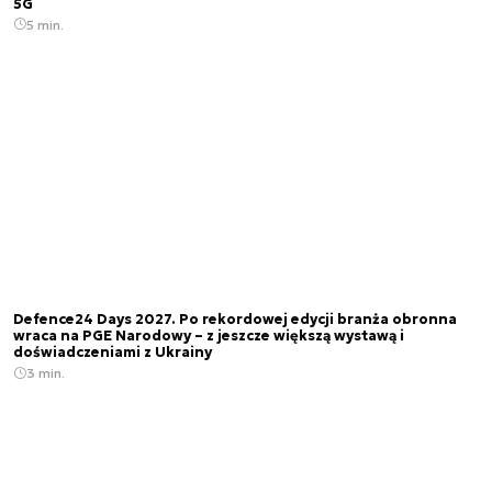
5G
5 min.
Defence24 Days 2027. Po rekordowej edycji branża obronna
wraca na PGE Narodowy – z jeszcze większą wystawą i
doświadczeniami z Ukrainy
3 min.