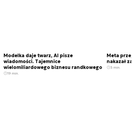
Modelka daje twarz, AI pisze
Meta prze
wiadomości. Tajemnice
nakazał z
wielomiliardowego biznesu randkowego
3 min.
19 min.