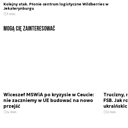
Kolejny atak. Płonie centrum logistyczne Wildberries w
Jekaterynburgu
1 min.
Mogą Cię zainteresować
Wiceszef MSWiA po kryzysie w Ceucie:
Trucizny, 
nie zaczniemy w UE budować na nowo
FSB. Jak r
przejść
ukraiński
4 min.
2 min.