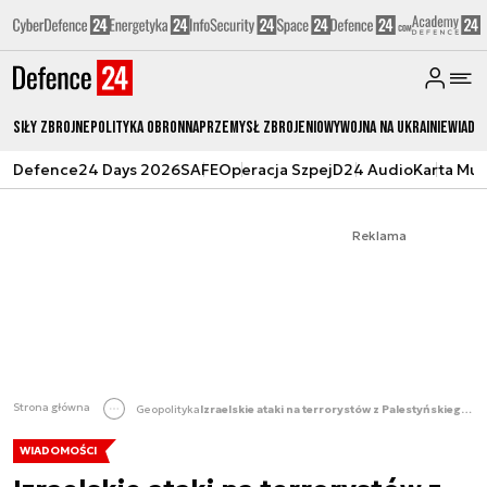
Siły zbrojne
Polityka obronna
Przemysł Zbrojeniowy
Wojna na Ukrainie
Wiado
Defence24 Days 2026
SAFE
Operacja Szpej
D24 Audio
Karta Mu
Reklama
Strona główna
Geopolityka
Izraelskie ataki na terrorystów z Palestyńskiego Islamskiego Dżihadu
WIADOMOŚCI