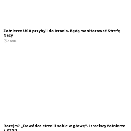
Żołnierze USA przybyli do Izraela. Będą monitorować Strefę
Gazy
2 min.
Rozejm? „Dowódca strzelił sobie w głowę”. Izraelscy żołnierze
z PTSD