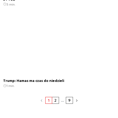
3 min.
Trump: Hamas ma czas do niedzieli
1 min.
1
2
...
9