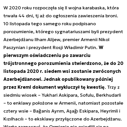
W 2020 roku rozpoczęła się II wojna karabaska, która
trwała 44 dni, tj aż do ogłoszenia zawieszenia broni.
10 listopada tego samego roku podpisano
porozumienie, którego sygnatariuszami byli prezydent
Azerbejdżanu Ilham Alijew, premier Armenii Nikol
Paszynian i prezydent Rosji Władimir Putin.
W
pierwszym oświadczeniu po zawarciu
trójstronnego porozumienia stwierdzono, że do 20
listopada 2020 r. siedem wsi zostanie zwróconych
Azerbejdżanowi. Jednak opublikowany później
przez Kreml dokument wykluczył tę kwestię
. Trzy z
siedmiu wiosek – Yukhari Askipara, Sofulu, Berkhudarli
– to enklawy położone w Armenii, natomiast pozostałe
cztery wsie – Bağanis Ayrım, Aşağı Eskipara, Heyrimli i
Kızılhacılı – to eksklawy przyłączone do Azerbejdżanu.
Warto zaznaczyć, że Ormianie nie osiedlili się na