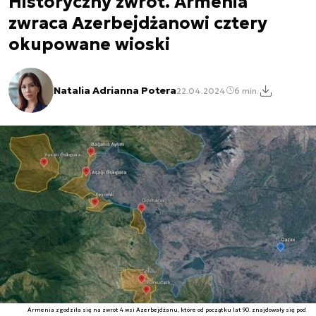
Historyczny zwrot. Armenia
zwraca Azerbejdżanowi cztery
okupowane wioski
Natalia Adrianna Potera
22.04.2024
6 min.
Armenia zgodziła się na zwrot 4 wsi Azerbejdżanu, które od początku lat 90. znajdowały się pod