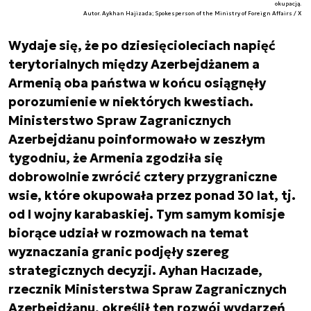
okupacją.
Autor. Aykhan Hajizada; Spokesperson of the Ministry of Foreign Affairs / X
Wydaje się, że po dziesięcioleciach napięć
terytorialnych między Azerbejdżanem a
Armenią oba państwa w końcu osiągnęły
porozumienie w niektórych kwestiach.
Ministerstwo Spraw Zagranicznych
Azerbejdżanu poinformowało w zeszłym
tygodniu, że Armenia zgodziła się
dobrowolnie zwrócić cztery przygraniczne
wsie, które okupowała przez ponad 30 lat, tj.
od I wojny karabaskiej. Tym samym komisje
biorące udział w rozmowach na temat
wyznaczania granic podjęły szereg
strategicznych decyzji. Ayhan Hacızade,
rzecznik Ministerstwa Spraw Zagranicznych
Azerbejdżanu, określił ten rozwój wydarzeń