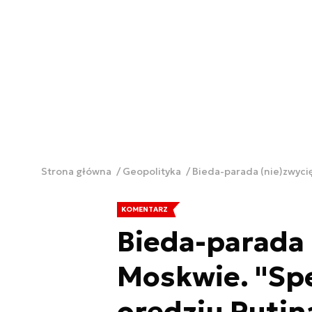
Strona główna
Geopolityka
Bieda-parada (nie)zwyci
KOMENTARZ
Bieda-parada 
Moskwie. "Sp
orędziu Puti