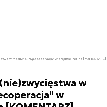
ęstwa w Moskwie. "Specoperacja" w orędziu Putina [KOMENTARZ]
(nie)zwycięstwa w
ecoperacja" w
na [KOMENTARZ]