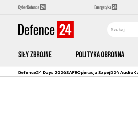
Siły zbrojne
Polityka obronna
Defence24 Days 2026
SAFE
Operacja Szpej
D24 Audio
K