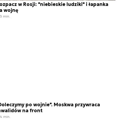
ozpacz w Rosji: "niebieskie ludziki" i łapanka
a wojnę
3 min.
Doleczymy po wojnie". Moskwa przywraca
nwalidów na front
4 min.