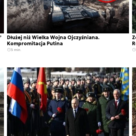
”
Dłużej niż Wielka Wojna Ojczyźniana.
Z
Kompromitacja Putina
R
3 min.