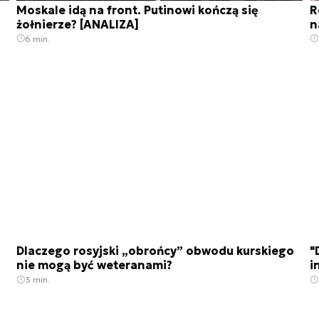
Moskale idą na front. Putinowi kończą się
R
żołnierze? [ANALIZA]
n
6 min.
Dlaczego rosyjski „obrońcy” obwodu kurskiego
"
nie mogą być weteranami?
i
3 min.