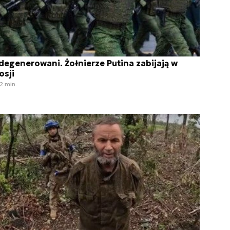
degenerowani. Żołnierze Putina zabijają w
osji
2 min.