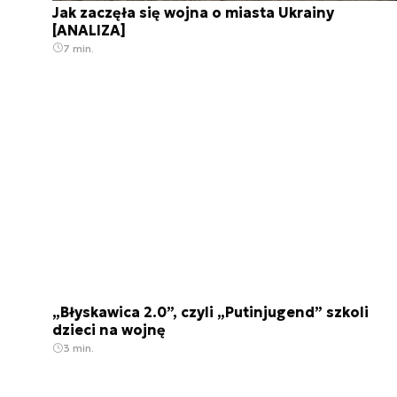
Jak zaczęła się wojna o miasta Ukrainy
[ANALIZA]
7 min.
„Błyskawica 2.0”, czyli „Putinjugend” szkoli
dzieci na wojnę
3 min.