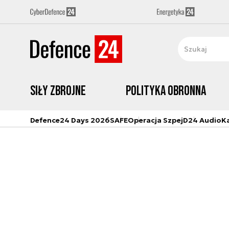
Siły zbrojne
Polityka obronna
Defence24 Days 2026
SAFE
Operacja Szpej
D24 Audio
K