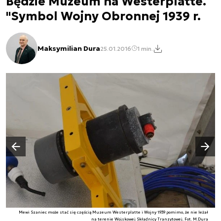
Będzie Muzeum na Westerplatte.
"Symbol Wojny Obronnej 1939 r.
Maksymilian Dura
25.01.2016
1 min.
Następny slajd
Poprzedni slajd
Mewi Szaniec może stać się częścią Muzeum Westerplatte i Wojny 1939 pomimo, że nie leżał
na terenie Wojskowej Składnicy Tranzytowej. Fot. M.Dura