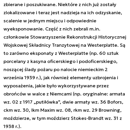
zbierane i poszukiwane. Niektóre z nich już zostały
zlokalizowane i teraz jest nadzieja na ich odzyskanie,
scalenie w jednym miejscu i odpowiednie
wyeksponowanie. Część z nich zebrali m.in.
członkowie Stowarzyszenie Rekonstrukcji Historycznej
Wojskowej Składnicy Tranzytowej na Westerplatte. Są
to zarówno eksponaty z Westerplatte (np. 60 sztuk
porcelany z kasyna oficerskiego i podoficerskiego,
noszącej ślady pożaru po nalocie niemieckim 2
września 1939 r.), jak również elementy uzbrojenia i
wyposażenia, jakie było wykorzystywane przez
obrońców w walce z Niemcami (np. oryginalne: armata
wz. 02 z 1917 „putiłówka”, dwie armaty wz. 36 Bofors,
ckm wz. 30, lkm Maxim wz. 08, rkm wz. 29 Browning,
moździerze, w tym moździerz Stokes-Brandt wz. 31 z
1938 r.).