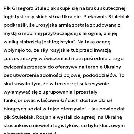
Płk Grzegorz Stuleblak skupił się na braku skutecznej
logistyki rosyjskich sił na Ukrainie. Pułkownik Stuleblak
podkreślił, że „rosyjska armia została zbudowana z
myślą o mobilnej przytłaczającej sile ognia, ale jej
wielką słabością jest logistyka". Na taką ocenę
wpłynęło to, że siły rosyjskie tuż przed inwazją
„uczestniczyły w ćwiczeniach i bezpośrednio z tego
ćwiczenia przeszły do ofensywy na terenie Ukrainy
bez utworzenia zdolności bojowej pododdziałów. To
skutkowało tym, że w ten sprzęt sukcesywnie
wyłamywać się z ugrupowania i przestały
funkcjonować właściwie łańcuch dostaw dla sił
biorących udział w tejże ofensywie" – jak powiedział
płk Stuleblak. Rosjanie wysłali do agresji na Ukrainę
stosunkowo niewielu logistyków, co było kluczowym
elementem ich porażki.