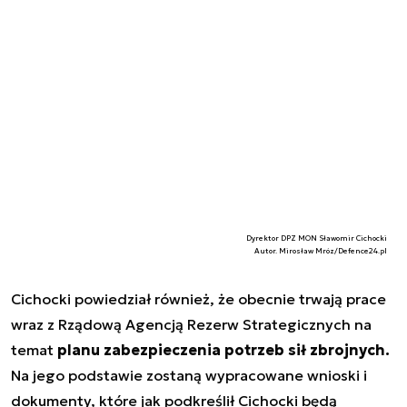
Dyrektor DPZ MON Sławomir Cichocki
Autor. Mirosław Mróz/Defence24.pl
Cichocki powiedział również, że obecnie trwają prace
wraz z Rządową Agencją Rezerw Strategicznych na
temat
planu zabezpieczenia potrzeb sił zbrojnych.
Na jego podstawie zostaną wypracowane wnioski i
dokumenty, które jak podkreślił Cichocki będą