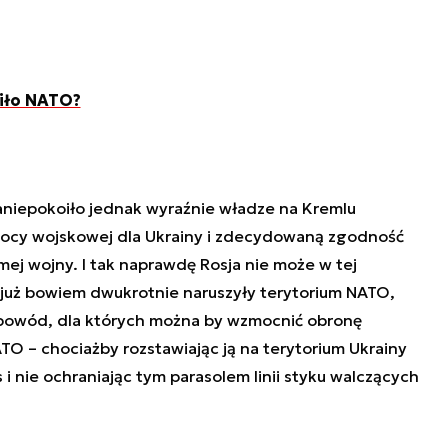
liło NATO?
niepokoiło jednak wyraźnie władze na Kremlu
ocy wojskowej dla Ukrainy i zdecydowaną zgodność
ej wojny. I tak naprawdę Rosja nie może w tej
ty już bowiem dwukrotnie naruszyły terytorium NATO,
 powód, dla których można by wzmocnić obronę
TO – chociażby rozstawiając ją na terytorium Ukrainy
i nie ochraniając tym parasolem linii styku walczących