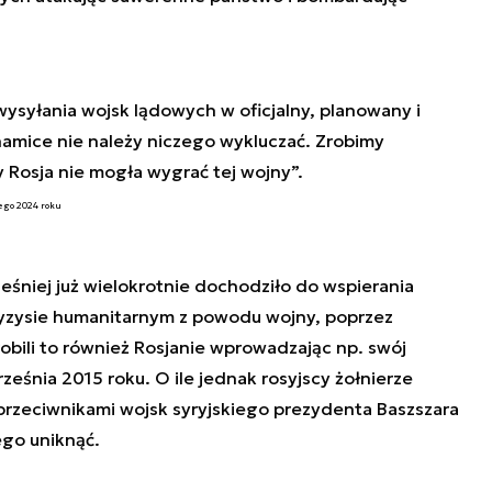
ysyłania wojsk lądowych w oficjalny, planowany i
amice nie należy niczego wykluczać. Zrobimy
 Rosja nie mogła wygrać tej wojny”.
ego 2024 roku
śniej już wielokrotnie dochodziło do wspierania
kryzysie humanitarnym z powodu wojny, poprzez
robili to również Rosjanie wprowadzając np. swój
eśnia 2015 roku. O ile jednak rosyjscy żołnierze
 przeciwnikami wojsk syryjskiego prezydenta Baszszara
ego uniknąć.