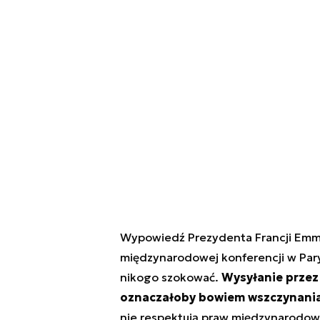
Wypowiedź Prezydenta Francji Emma
międzynarodowej konferencji w Pary
nikogo szokować.
Wysyłanie przez 
oznaczałoby bowiem wszczynania 
nie respektują praw międzynarodow