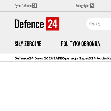
Siły zbrojne
Polityka obronna
Defence24 Days 2026
SAFE
Operacja Szpej
D24 Audio
K