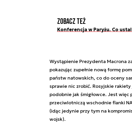
Zobacz też
Konferencja w Paryżu. Co usta
Wystąpienie Prezydenta Macrona za
pokazując zupełnie nową formę pom
państw natowskich, co do oceny sam
sprawie nic zrobić. Rosyjskie rakie
podobnie jak śmigłowce. Jest więc
przeciwlotniczą wschodnie flanki NA
(idąc jedynie przy tym na kompromis 
wojsk).