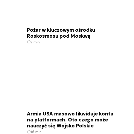
Pożar w kluczowym ośrodku
Roskosmosu pod Moskwą
2 min.
Armia USA masowo likwiduje konta
na platformach. Oto czego może
nauczyć się Wojsko Polskie
16 min.