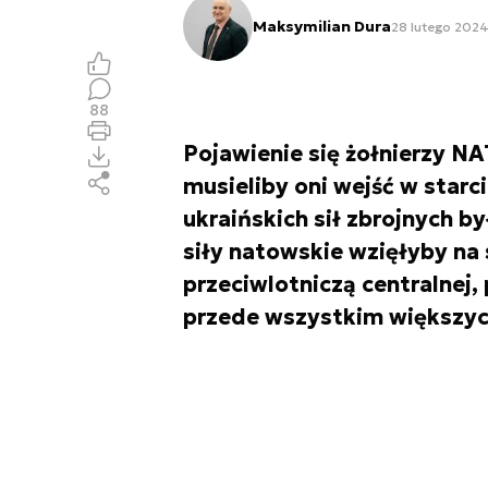
Maksymilian Dura
28 lutego 2024
88
Pojawienie się żołnierzy NA
musieliby oni wejść w starci
ukraińskich sił zbrojnych 
siły natowskie wzięłyby na
przeciwlotniczą centralnej,
przede wszystkim większyc