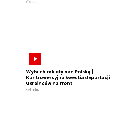
2 min.
Wybuch rakiety nad Polską |
Kontrowersyjna kwestia deportacji
Ukrainców na front.
1 min.