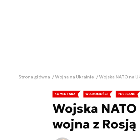
Strona główna
Wojna na Ukrainie
Wojska NATO na Uk
KOMENTARZ
WIADOMOŚCI
POLECANE
Wojska NATO n
wojna z Rosj