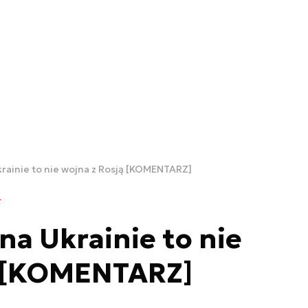
rainie to nie wojna z Rosją [KOMENTARZ]
a Ukrainie to nie
ą [KOMENTARZ]