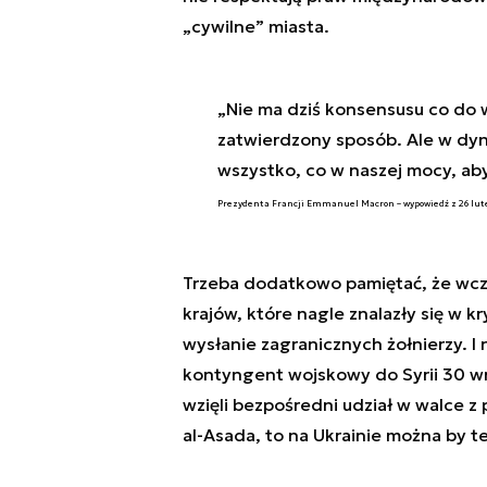
„cywilne” miasta.
„Nie ma dziś konsensusu co do w
zatwierdzony sposób. Ale w dyn
wszystko, co w naszej mocy, aby
Prezydenta Francji Emmanuel Macron – wypowiedź z 26 lut
Trzeba dodatkowo pamiętać, że wcze
krajów, które nagle znalazły się w 
wysłanie zagranicznych żołnierzy. I 
kontyngent wojskowy do Syrii 30 wrz
wzięli bezpośredni udział w walce z
al-Asada, to na Ukrainie można by t