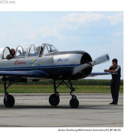
10
2 min.
Autor. Kanfuziy/Wikimedia Commons/CC BY SA 3.0