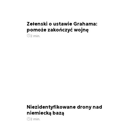
Zełenski o ustawie Grahama:
pomoże zakończyć wojnę
2 min.
Niezidentyfikowane drony nad
niemiecką bazą
2 min.