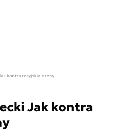
Jak kontra rosyjskie drony
iecki Jak kontra
ny