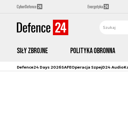
Siły zbrojne
Polityka obronna
Defence24 Days 2026
SAFE
Operacja Szpej
D24 Audio
K