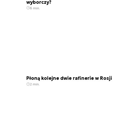
wyborczy?
6 min.
Płoną kolejne dwie rafinerie w Rosji
2 min.