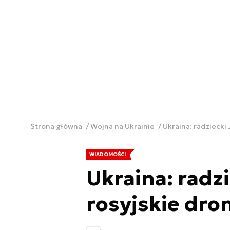
Strona główna
Wojna na Ukrainie
Ukraina: radziecki 
WIADOMOŚCI
Ukraina: radz
rosyjskie dro