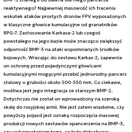
reaktywnego? Najpewniej masowość ich tracenia
wskutek ataków prostych dronów FPV wyposażonych
w klasyczne głowice kumulacyjne od granatników
RPG-7. Zastosowanie Karkasa-2 lub czegoś
powstałego na jego bazie może znacząco zwiększyć
odporność BMP-3 na ataki wspomnianych środków
bojowych. Wracając do zestawu Karkas-2, zapewnia
on ochronę przed pojedynczymi głowicami
kumulacyjnymi mogącymi przebić jednorodny pancerz
stalowy o grubości około 500-550 mm. Co ciekawe,
możliwa jest jego integracja ze starszym BMP-2.
Dotychczas nie został on wprowadzony na szeroką
skalę do rosyjskiej armii. Nie jest zatem wiadome, czy
powyższy pojazd jest oznaką rozpoczęcia masowej
produkcji nowych zestawów opancerzenia na BMP-3,
czy wykorzystaniem tego, co było dotychczas