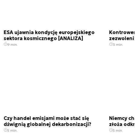
ESA ujawnia kondycję europejskiego
Kontrowers
sektora kosmicznego [ANALIZA]
zezwoleni
9 min.
3 min.
Czy handel emisjami może stać się
Niemcy ch
dźwignią globalnej dekarbonizacji?
złoża odk
5 min.
5 min.