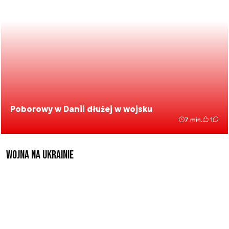
Poborowy w Danii dłużej w wojsku
7 min.
1
Wojna na Ukrainie