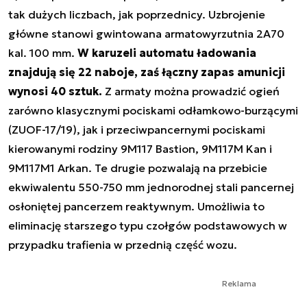
tak dużych liczbach, jak poprzednicy. Uzbrojenie
główne stanowi gwintowana armatowyrzutnia 2A70
kal. 100 mm.
W karuzeli automatu ładowania
znajdują się 22 naboje, zaś łączny zapas amunicji
wynosi 40 sztuk.
Z armaty można prowadzić ogień
zarówno klasycznymi pociskami odłamkowo-burzącymi
(ZUOF-17/19), jak i przeciwpancernymi pociskami
kierowanymi rodziny 9M117 Bastion, 9M117M Kan i
9M117M1 Arkan. Te drugie pozwalają na przebicie
ekwiwalentu 550-750 mm jednorodnej stali pancernej
osłoniętej pancerzem reaktywnym. Umożliwia to
eliminację starszego typu czołgów podstawowych w
przypadku trafienia w przednią część wozu.
Reklama