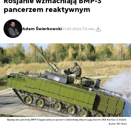
Rosjanie wzmacniają BMP-3
pancerzem reaktywnym
Adam Świerkowski
01.05.2024
3 min.
Bojowy wóz piechoty BMP-3 wyposażony w pancerz dodatkowy obejmujący kostki ERA Karkas-2 (4S24).
Autor. NII Stali