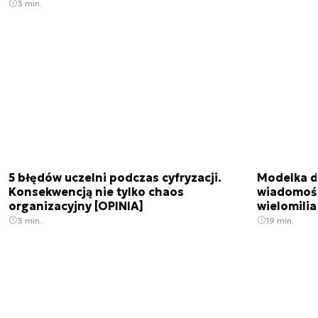
3 min.
5 błędów uczelni podczas cyfryzacji.
Modelka da
Konsekwencją nie tylko chaos
wiadomośc
organizacyjny [OPINIA]
wielomili
3 min.
19 min.