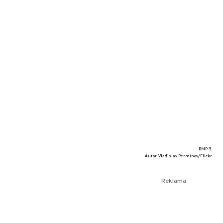
BMP-3.
Autor. Vladislav Perminov/Flickr
Reklama