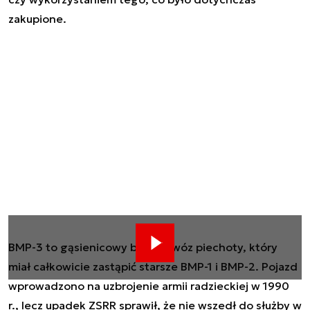
zakupione.
BMP-3 to gąsienicowy bojowy wóz piechoty, który
miał całkowicie zastąpić starsze BMP-1 i BMP-2. Pojazd
wprowadzono na uzbrojenie armii radzieckiej w 1990
r., lecz upadek ZSRR sprawił, że nie wszedł do służby w