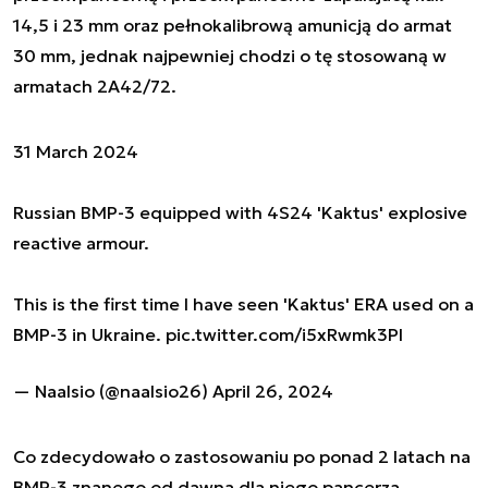
14,5 i 23 mm oraz pełnokalibrową amunicją do armat
30 mm, jednak najpewniej chodzi o tę stosowaną w
armatach 2A42/72.
31 March 2024
Russian BMP-3 equipped with 4S24 'Kaktus' explosive
reactive armour.
This is the first time I have seen 'Kaktus' ERA used on a
BMP-3 in Ukraine.
pic.twitter.com/i5xRwmk3Pl
— Naalsio (@naalsio26)
April 26, 2024
Co zdecydowało o zastosowaniu po ponad 2 latach na
BMP-3 znanego od dawna dla niego pancerza