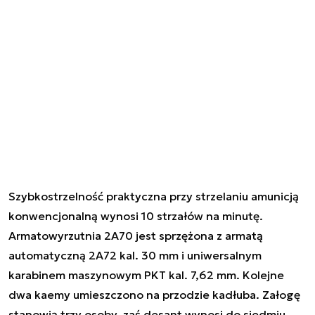
Szybkostrzelność praktyczna przy strzelaniu amunicją
konwencjonalną wynosi 10 strzałów na minutę.
Armatowyrzutnia 2A70 jest sprzężona z armatą
automatyczną 2A72 kal. 30 mm i uniwersalnym
karabinem maszynowym PKT kal. 7,62 mm. Kolejne
dwa kaemy umieszczono na przodzie kadłuba. Załogę
stanowią trzy osoby, zaś desant wynosi do siedmiu