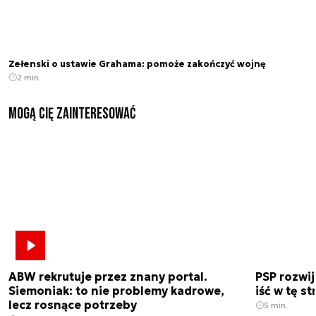
Zełenski o ustawie Grahama: pomoże zakończyć wojnę
2 min.
Mogą Cię zainteresować
ABW rekrutuje przez znany portal.
PSP rozwi
Siemoniak: to nie problemy kadrowe,
iść w tę s
lecz rosnące potrzeby
5 min.