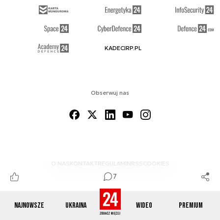
KADECIRP.PL
Obserwuj nas
O NAS
KONTAKT
REGULAMIN
RSS
COOKIES
7
Najnowsze
Ukraina
Wideo
Premium
© 2012-2026 DEFENCE24