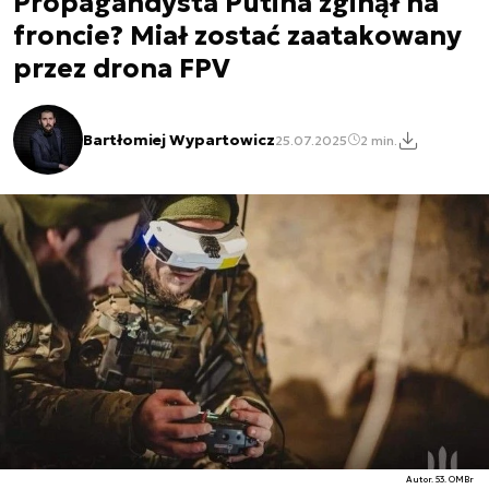
Propagandysta Putina zginął na
froncie? Miał zostać zaatakowany
przez drona FPV
Bartłomiej Wypartowicz
25.07.2025
2 min.
Autor. 53. OMBr