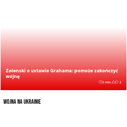
Zełenski o ustawie Grahama: pomoże zakończyć
wojnę
2 min.
2
Wojna na Ukrainie