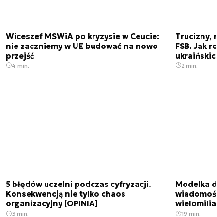
Wiceszef MSWiA po kryzysie w Ceucie:
Trucizny, 
nie zaczniemy w UE budować na nowo
FSB. Jak r
przejść
ukraiński
4 min.
2 min.
5 błędów uczelni podczas cyfryzacji.
Modelka da
Konsekwencją nie tylko chaos
wiadomośc
organizacyjny [OPINIA]
wielomili
3 min.
19 min.