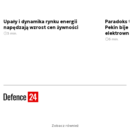
Upały i dynamika rynku energii
Paradoks 
napędzają wzrost cen żywności
Pekin bije
elektrown
3 min.
6 min.
Zobacz również