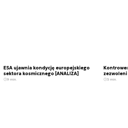
ESA ujawnia kondycję europejskiego
Kontrowers
sektora kosmicznego [ANALIZA]
zezwoleni
9 min.
3 min.