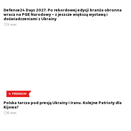
Defence24 Days 2027. Po rekordowej edycji branża obronna
wraca na PGE Narodowy – z jeszcze większą wystawą i
doświadczeniami z Ukrainy
3 min.
PREMIUM
Polska tarcza pod presją Ukrainy i Iranu. Kolejne Patrioty dla
Kijowa?
6 min.