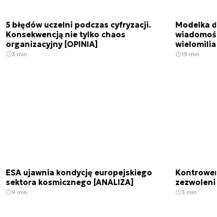
5 błędów uczelni podczas cyfryzacji.
Modelka da
Konsekwencją nie tylko chaos
wiadomośc
organizacyjny [OPINIA]
wielomili
3 min.
19 min.
ESA ujawnia kondycję europejskiego
Kontrowers
sektora kosmicznego [ANALIZA]
zezwoleni
9 min.
3 min.