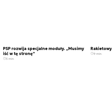
PSP rozwija specjalne moduły. „Musimy
Rakietowy 
iść w tę stronę”
9 min.
5 min.