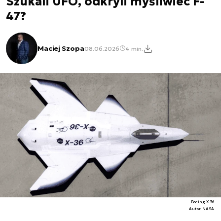
Szukali UFO, odkryli myśliwiec F-
47?
Maciej Szopa
08.06.2026
4 min.
Boeing X-36
Autor. NASA