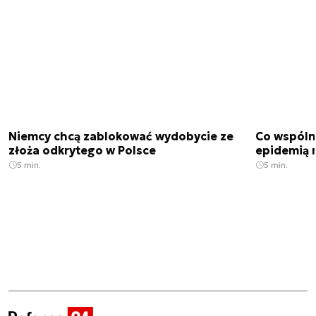
Niemcy chcą zablokować wydobycie ze
Co wspóln
złoża odkrytego w Polsce
epidemią m
5 min.
5 min.