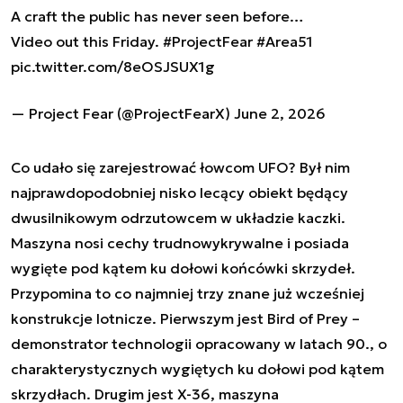
A craft the public has never seen before…
Video out this Friday.
#ProjectFear
#Area51
pic.twitter.com/8eOSJSUX1g
— Project Fear (@ProjectFearX)
June 2, 2026
Co udało się zarejestrować łowcom UFO? Był nim
najprawdopodobniej nisko lecący obiekt będący
dwusilnikowym odrzutowcem w układzie kaczki.
Maszyna nosi cechy trudnowykrywalne i posiada
wygięte pod kątem ku dołowi końcówki skrzydeł.
Przypomina to co najmniej trzy znane już wcześniej
konstrukcje lotnicze. Pierwszym jest Bird of Prey –
demonstrator technologii opracowany w latach 90., o
charakterystycznych wygiętych ku dołowi pod kątem
skrzydłach. Drugim jest X-36, maszyna