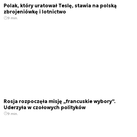
Polak, który uratował Teslę, stawia na polską
zbrojeniówkę i lotnictwo
9 min.
Rosja rozpoczęła misję „francuskie wybory”.
Uderzyła w czołowych polityków
9 min.