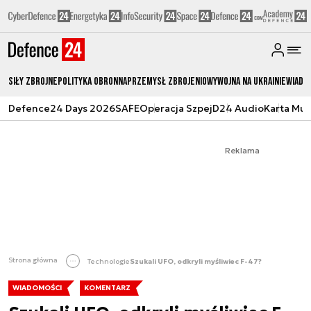
Siły zbrojne
Polityka obronna
Przemysł Zbrojeniowy
Wojna na Ukrainie
Wiado
Defence24 Days 2026
SAFE
Operacja Szpej
D24 Audio
Karta Mu
Reklama
Strona główna
Technologie
Szukali UFO, odkryli myśliwiec F-47?
WIADOMOŚCI
KOMENTARZ