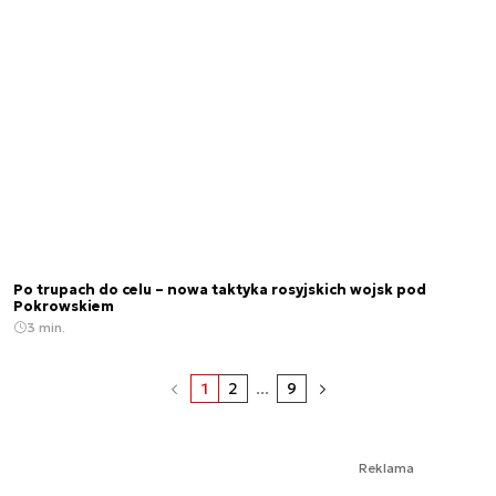
Po trupach do celu – nowa taktyka rosyjskich wojsk pod
Pokrowskiem
3 min.
1
2
...
9
Reklama