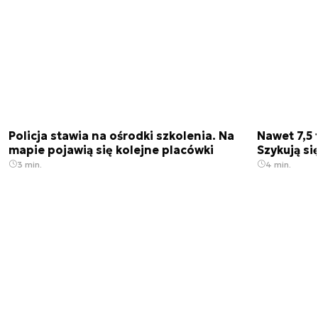
Policja stawia na ośrodki szkolenia. Na
Nawet 7,5 
mapie pojawią się kolejne placówki
Szykują si
3 min.
4 min.