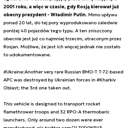
2001 roku, a więc w czasie, gdy Rosją kierował już
obecny prezydent - Władimir Putin
. Mimo upływu
ponad 20 lat, do tej pory wyprodukowano zaledwie
poniżej 40 pojazdów tego typu. A ten zniszczony
obecnie jest już co najmniej trzecim, utraconym przez
Rosjan. Możliwe, że jest ich więcej jednak nie zostało
to udokumentowane.
#Ukraine
:Another very rare Russian BMO-T T-72-based
APC was destroyed by Ukrainian forces in
#Kharkiv
Oblast; the 3rd one taken out.
This vehicle is designed to transport rocket
flamethrower troops and 32 RPO-A thermobaric
launchers. Only around two dozen were ever
manufactured.
pic.twitter.com/2LZ0D0N3V3