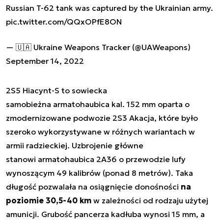
Russian T-62 tank was captured by the Ukrainian army.
pic.twitter.com/QQxOPfE8ON
— 🇺🇦 Ukraine Weapons Tracker (@UAWeapons)
September 14, 2022
2S5 Hiacynt-S to sowiecka
samobieżna armatohaubica kal. 152 mm oparta o
zmodernizowane podwozie 2S3 Akacja, które było
szeroko wykorzystywane w różnych wariantach w
armii radzieckiej. Uzbrojenie główne
stanowi armatohaubica 2A36 o przewodzie lufy
wynoszącym 49 kalibrów (ponad 8 metrów). Taka
długość pozwalała na osiągnięcie donośności
na
poziomie 30,5-40 km
w zależności od rodzaju użytej
amunicji. Grubość pancerza kadłuba wynosi 15 mm, a