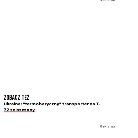
Zobacz też
Ukraina: "termobaryczny" transporter na T-
72 zniszczony
Reklama