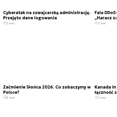
Cyberatak na szwajcarską administrację.
Fala DDoS-
Przejęto dane logowania
„Haracz z
2 min.
7 min.
Zaćmienie Słońca 2026. Co zobaczymy w
Kanada in
Polsce?
łączność s
6 min.
3 min.