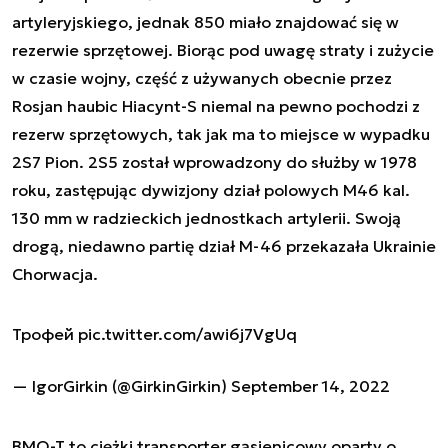
artyleryjskiego, jednak 850 miało znajdować się w
rezerwie sprzętowej. Biorąc pod uwagę straty i zużycie
w czasie wojny, część z używanych obecnie przez
Rosjan haubic Hiacynt-S niemal na pewno pochodzi z
rezerw sprzętowych, tak jak ma to miejsce w wypadku
2S7 Pion. 2S5 został wprowadzony do służby w 1978
roku, zastępując dywizjony dział polowych M46 kal.
130 mm w radzieckich jednostkach artylerii. Swoją
drogą, niedawno partię dział M-46 przekazała Ukrainie
Chorwacja.
Трофей
pic.twitter.com/awi6j7VgUq
— IgorGirkin (@GirkinGirkin)
September 14, 2022
BMO-T to ciężki transporter gąsienicowy oparty o