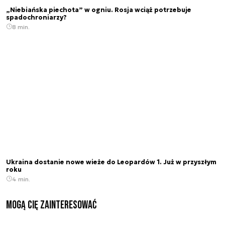
„Niebiańska piechota” w ogniu. Rosja wciąż potrzebuje
spadochroniarzy?
8 min.
Ukraina dostanie nowe wieże do Leopardów 1. Już w przyszłym
roku
4 min.
Mogą Cię zainteresować