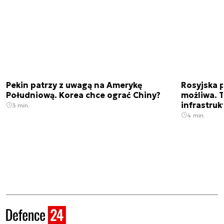
Pekin patrzy z uwagą na Amerykę
Rosyjska p
Południową. Korea chce ograć Chiny?
możliwa. 
infrastruk
3 min.
4 min.