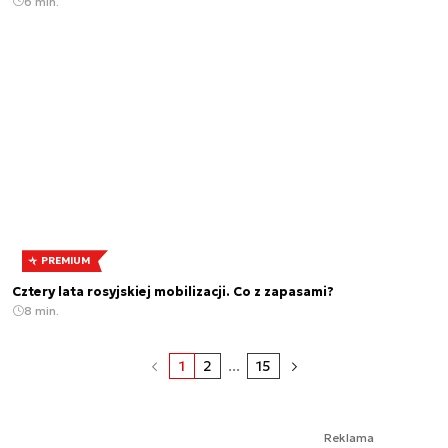
6 min.
PREMIUM
Cztery lata rosyjskiej mobilizacji. Co z zapasami?
8 min.
1
2
...
15
Reklama