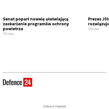
Senat poparł nowelę ułatwiającą
Prezes JSW
zaskarżanie programów ochrony
rozwiązuj
powietrza
3 min.
2 min.
Zobacz również