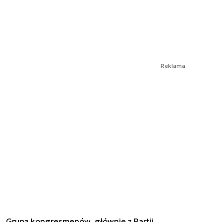
Reklama
Grupa kongresmenów, głównie z Partii