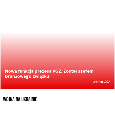
Nowa funkcja prezesa PGZ. Został szefem
branżowego związku
1 min.
Wojna na Ukrainie