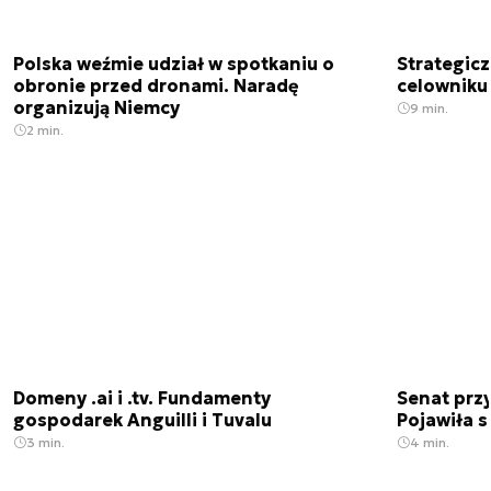
Polska weźmie udział w spotkaniu o
Strategic
obronie przed dronami. Naradę
celowniku 
organizują Niemcy
9 min.
2 min.
Domeny .ai i .tv. Fundamenty
Senat przy
gospodarek Anguilli i Tuvalu
Pojawiła 
3 min.
4 min.