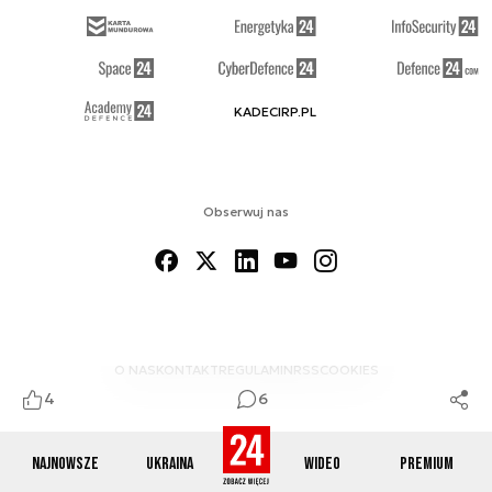
KADECIRP.PL
Obserwuj nas
O NAS
KONTAKT
REGULAMIN
RSS
COOKIES
4
6
Najnowsze
Ukraina
Wideo
Premium
© 2012-2026 DEFENCE24