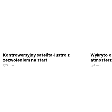
Kontrowersyjny satelita-lustro z
Wykryto o
zezwoleniem na start
atmosfer
3 min.
2 min.