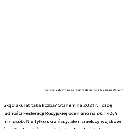
Generał Załużnyj na pierwszym planie, fot. Siły Zbrojne Ukrainy
Skąd akurat taka liczba? Stanem na 2021 r. liczbę
ludności Federacji Rosyjskiej oceniano na ok. 143,4
mln osób. Nie tylko ukraińscy, ale i izraelscy wojskowi