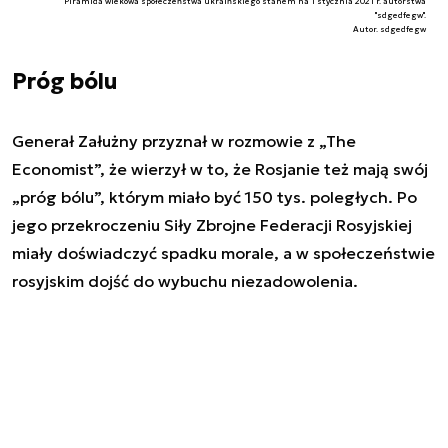
Piramida wiekowa społeczeństwa ukraińskiego stanem na 1 stycznia 2021 r. autorstwa
"sdgedfegw".
Autor. sdgedfegw
Próg bólu
Generał Załużny przyznał w rozmowie z „The
Economist”, że wierzył w to, że Rosjanie też mają swój
„próg bólu”, którym miało być 150 tys. poległych. Po
jego przekroczeniu Siły Zbrojne Federacji Rosyjskiej
miały doświadczyć spadku morale, a w społeczeństwie
rosyjskim dojść do wybuchu niezadowolenia.