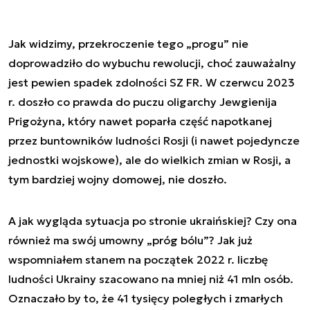
Jak widzimy, przekroczenie tego „progu” nie
doprowadziło do wybuchu rewolucji, choć zauważalny
jest pewien spadek zdolności SZ FR. W czerwcu 2023
r. doszło co prawda do puczu oligarchy Jewgienija
Prigożyna, który nawet poparła część napotkanej
przez buntowników ludności Rosji (i nawet pojedyncze
jednostki wojskowe), ale do wielkich zmian w Rosji, a
tym bardziej wojny domowej, nie doszło.
A jak wygląda sytuacja po stronie ukraińskiej? Czy ona
również ma swój umowny „próg bólu”? Jak już
wspomniałem stanem na początek 2022 r. liczbę
ludności Ukrainy szacowano na mniej niż 41 mln osób.
Oznaczało by to, że 41 tysięcy poległych i zmarłych