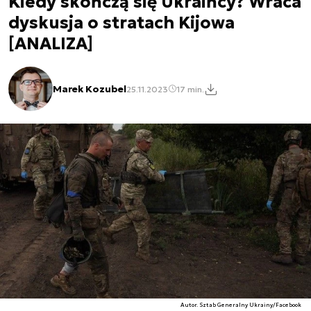
Kiedy skończą się Ukraińcy? Wraca
dyskusja o stratach Kijowa
[ANALIZA]
Marek Kozubel
25.11.2023
17 min.
Autor. Sztab Generalny Ukrainy/Facebook