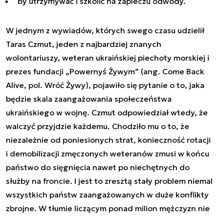
by utrzymywać i szkolić na zapleczu odwody.
W jednym z wywiadów, których swego czasu udzielił
Taras Czmut, jeden z najbardziej znanych
wolontariuszy, weteran ukraińskiej piechoty morskiej i
prezes fundacji „Powernyś Żywym” (ang. Come Back
Alive, pol. Wróć Żywy), pojawiło się pytanie o to, jaka
będzie skala zaangażowania społeczeństwa
ukraińskiego w wojnę. Czmut odpowiedział wtedy, że
walczyć przyjdzie każdemu. Chodziło mu o to, że
niezależnie od poniesionych strat, konieczność rotacji
i demobilizacji zmęczonych weteranów zmusi w końcu
państwo do sięgnięcia nawet po niechętnych do
służby na froncie. I jest to zresztą stały problem niemal
wszystkich państw zaangażowanych w duże konflikty
zbrojne. W tłumie liczącym ponad milion mężczyzn nie