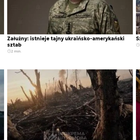
Załużny: istnieje tajny ukraińsko-amerykański
S
sztab
2 min.