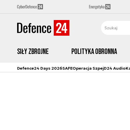
Siły zbrojne
Polityka obronna
Defence24 Days 2026
SAFE
Operacja Szpej
D24 Audio
K