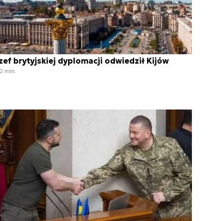
zef brytyjskiej dyplomacji odwiedził Kijów
2 min.