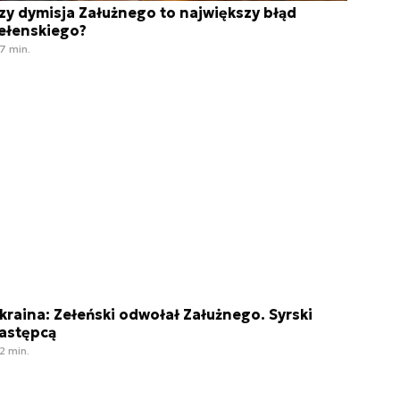
zy dymisja Załużnego to największy błąd
ełenskiego?
7 min.
kraina: Zełeński odwołał Załużnego. Syrski
astępcą
2 min.