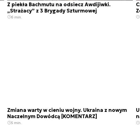
Z piekła Bachmutu na odsiecz Awdijiwki.
C
„Strażacy” z 3 Brygady Szturmowej
Z
6 min.
Zmiana warty w cieniu wojny. Ukraina z nowym
U
Naczelnym Dowódcą [KOMENTARZ]
n
5 min.