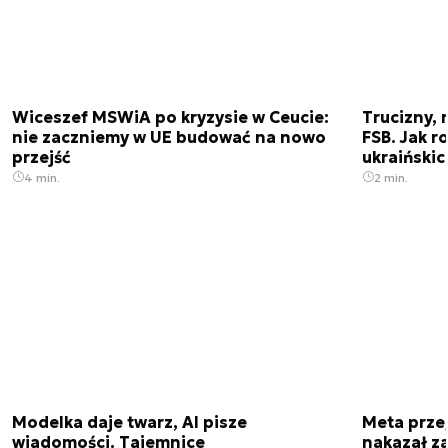
Wiceszef MSWiA po kryzysie w Ceucie:
Trucizny, 
nie zaczniemy w UE budować na nowo
FSB. Jak r
przejść
ukraiński
4 min.
2 min.
Modelka daje twarz, AI pisze
Meta prze
wiadomości. Tajemnice
nakazał z