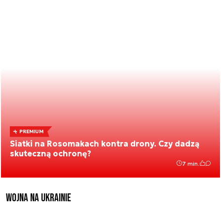
PREMIUM
Siatki na Rosomakach kontra drony. Czy dadzą
skuteczną ochronę?
7 min.
Wojna na Ukrainie