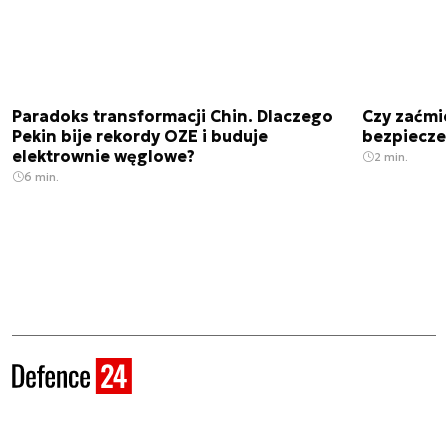
Paradoks transformacji Chin. Dlaczego
Czy zaćmi
Pekin bije rekordy OZE i buduje
bezpiecze
elektrownie węglowe?
2 min.
6 min.