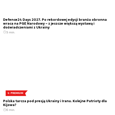
Defence24 Days 2027. Po rekordowej edycji branża obronna
wraca na PGE Narodowy – z jeszcze większą wystawą i
doświadczeniami z Ukrainy
3 min.
PREMIUM
Polska tarcza pod presją Ukrainy i Iranu. Kolejne Patrioty dla
Kijowa?
6 min.