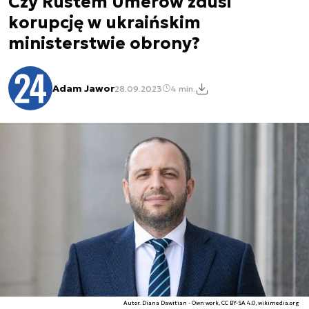
Czy Rustem Umerow zdusi
korupcję w ukraińskim
ministerstwie obrony?
Adam Jawor
28.09.2023
4 min.
Autor. Diana Dawitian - Own work, CC BY-SA 4.0, wikimedia.org