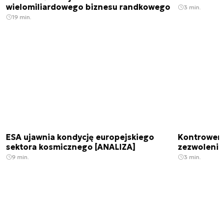
wielomiliardowego biznesu randkowego
3 min.
19 min.
ESA ujawnia kondycję europejskiego
Kontrowers
sektora kosmicznego [ANALIZA]
zezwoleni
9 min.
3 min.