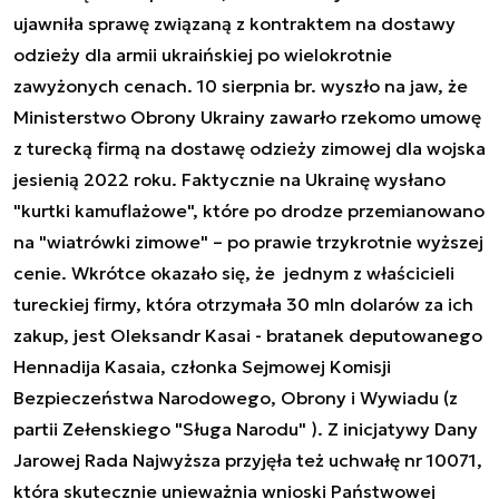
ujawniła sprawę związaną z kontraktem na dostawy
odzieży dla armii ukraińskiej po wielokrotnie
zawyżonych cenach. 10 sierpnia br. wyszło na jaw, że
Ministerstwo Obrony Ukrainy zawarło rzekomo umowę
z turecką firmą na dostawę odzieży zimowej dla wojska
jesienią 2022 roku. Faktycznie na Ukrainę wysłano
"kurtki kamuflażowe", które po drodze przemianowano
na "wiatrówki zimowe" – po prawie trzykrotnie wyższej
cenie. Wkrótce okazało się, że jednym z właścicieli
tureckiej firmy, która otrzymała 30 mln dolarów za ich
zakup, jest Oleksandr Kasai - bratanek deputowanego
Hennadija Kasaia, członka Sejmowej Komisji
Bezpieczeństwa Narodowego, Obrony i Wywiadu (z
partii Zełenskiego "Sługa Narodu" ). Z inicjatywy Dany
Jarowej Rada Najwyższa przyjęła też uchwałę nr 10071,
która skutecznie unieważnia wnioski Państwowej